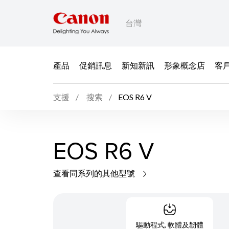
台灣
產品
促銷訊息
新知新訊
形象概念店
客
支援
搜索
EOS R6 V
EOS R6 V
查看同系列的其他型號
驅動程式, 軟體及韌體