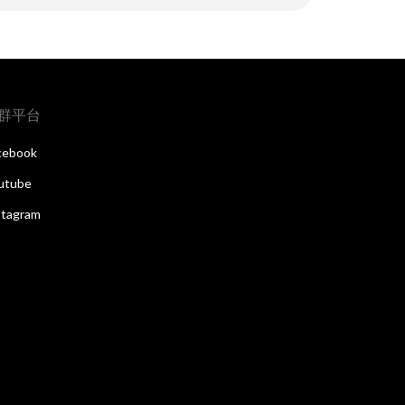
群平台
cebook
utube
stagram