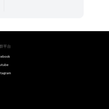
群平台
cebook
utube
stagram