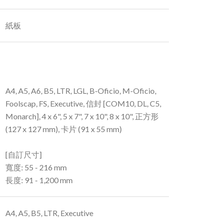
紙板
A4, A5, A6, B5, LTR, LGL, B-Oficio, M-Oficio,
Foolscap, FS, Executive, 信封 [COM10, DL, C5,
Monarch], 4 x 6", 5 x 7", 7 x 10", 8 x 10", 正方形
(127 x 127 mm), 卡片 (91 x 55 mm)
[自訂尺寸]
寬度: 55 - 216 mm
長度: 91 - 1,200 mm
A4, A5, B5, LTR, Executive