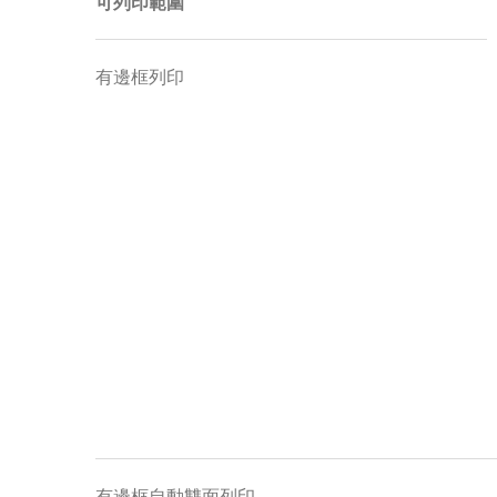
可列印範圍
有邊框列印
有邊框自動雙面列印