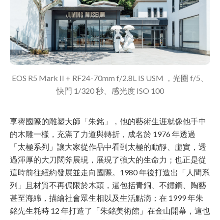
EOS R5 Mark II + RF24-70mm f/2.8L IS USM ，光圈 f/5、
快門 1/320 秒、感光度 ISO 100
享譽國際的雕塑大師「朱銘」，他的藝術生涯就像他手中
的木雕一樣，充滿了力道與轉折，成名於 1976 年透過
「太極系列」讓大家從作品中看到太極的動靜、虛實，透
過渾厚的大刀闊斧展現，展現了強大的生命力；也正是從
這時前往紐約發展並走向國際。1980 年後打造出「人間系
列」且材質不再侷限於木頭，還包括青銅、不鏽鋼、陶藝
甚至海綿，描繪社會眾生相以及生活點滴；在 1999 年朱
銘先生耗時 12 年打造了「朱銘美術館」在金山開幕，這也