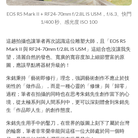
EOS R5 Mark II + RF24-70mm f/2.8L IS USM，f/6.3、快門
1/400 秒、感光度 ISO 100
這趟拍攝也讓筆者再次認識這位雕塑大師，且「EOS R5
Mark II 與 RF24-70mm f/2.8L IS USM」這組合也沒讓我失
望，清麗自然的發色、寬廣的寬容度加上細節豐富的原
圖，應該早點將器材升級的！
朱銘秉持「藝術即修行」理念，強調藝術創作不應止於技
術性的「做作品」，而是一種心靈的「修煉」與「歸零」
過程；筆者在拍攝的同時也在思考朱銘先生創作當下的心
境，從太極系列與人間系列中，更可以深刻體會到朱銘先
生「作品即人生」的創作態度。
朱銘先生用手中的鑿刀，在世界的版圖上刻下了屬於台灣
的輪廓，筆者非常榮幸能與這樣一位大師處於同一個時