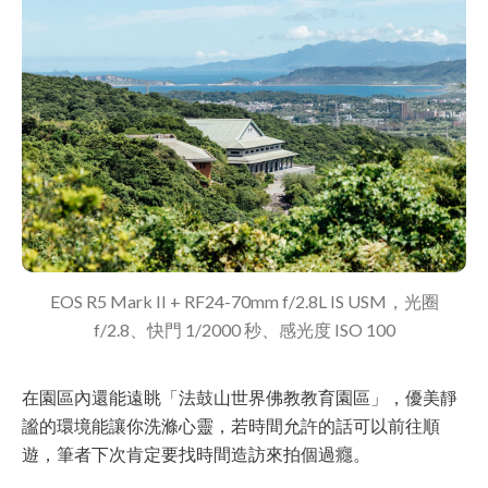
EOS R5 Mark II + RF24-70mm f/2.8L IS USM，光圈
f/2.8、快門 1/2000 秒、感光度 ISO 100
在園區內還能遠眺「法鼓山世界佛教教育園區」，優美靜
謐的環境能讓你洗滌心靈，若時間允許的話可以前往順
遊，筆者下次肯定要找時間造訪來拍個過癮。