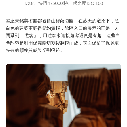
f/2.8、快門 1/5000 秒、感光度 ISO 100
整座朱銘美術館都被群山綠蔭包圍，在藍天的襯托下，黑
白色的建築更顯得簡約質樸，館區入口前展示的正是「人
間系列 — 遊客」，用遊客來迎接遊客還真是有趣，這些白
色雕塑是利用保麗龍切割後翻模而成，表面保留了保麗龍
特有的顆粒質感與切割痕跡。