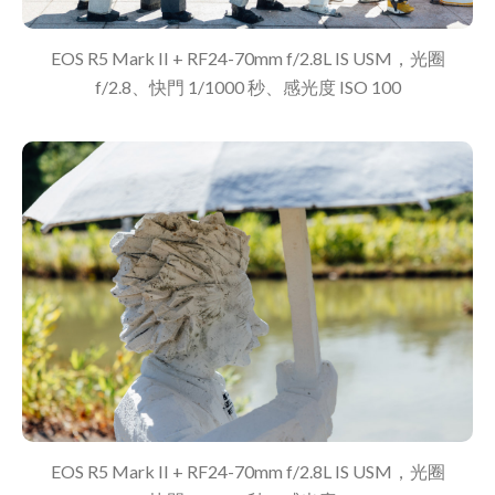
EOS R5 Mark II + RF24-70mm f/2.8L IS USM，光圈
f/2.8、快門 1/1000 秒、感光度 ISO 100
EOS R5 Mark II + RF24-70mm f/2.8L IS USM，光圈