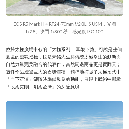
EOS R5 Mark II + RF24-70mm f/2.8L IS USM，光圈
f/2.8、快門 1/800 秒、感光度 ISO 100
位於太極廣場中心的「太極系列 — 單鞭下勢」可說是整個
園區的靈魂指標，也是朱銘先生將傳統太極拳法的動態與
自然力量完美融合的代表作，當然周邊商品更是賣翻天；
這件作品透過巨大的石塊體積，精準地捕捉了太極招式中
「向下沉潛」卻隨時準備爆發的動能，展現出武術中那種
「以柔克剛、剛柔並濟」的深邃意境。