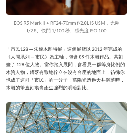
EOS R5 Mark II + RF24-70mm f/2.8L IS USM，光圈
f/2.8、快門 1/100 秒、感光度 ISO 100
「市民128 — 朱銘木雕特展」這個展覽以 2012 年完成的
《人間系列 — 市民》為主軸，包含 89 件木雕作品、共刻
畫了 128 位人物。當你踏入展間，會看見一群等身比例的
木質人物，錯落有致地佇立在沒有台座的地面上，彷彿你
也成了這群「市民」的一分子；當陽光透過天井灑落時，
木雕的筆直刻痕會產生強烈的明暗對比。