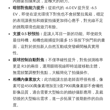
內婚宴拍攝來說，是極大的助力。
暗部對焦能力提升：
從前代的 -6.0 EV 提升至 -6.5
EV，即使在逆光環境下對焦也不會頻繁拉風箱，穩定
的表現讓夜拍和婚宴拍攝更加得心應手，對光線不足
的挑戰環境也能遊刃有餘。
支援 0.5 秒預拍：
是讓人耳目一新的功能。即使錯失
最佳時機，相機也能捕捉到最多 15 張按下快門前的畫
面，這對於抓拍新人自然互動或突發瞬間極具實用
性。
眼球控制自動對焦：
不僅準確性提升，對焦偵測格率
更是 R3 的兩倍，運用眼睛視線即時追蹤移動主體，
無需頻繁調整對焦點，大幅簡化了拍攝操作。
相機內像素放大：
此功能讓古皓老師直呼很有感，像
素可從4500萬像素增加至1億7900萬像素卻不會犧牲
影像品質，適合需要大型輸出的婚紗攝影應用，及裁
切後的大型輸出需求，進一步拓展了後期創作的自由
度。