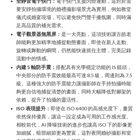
全靜音電子快門：
電子快門支援閃燈連動，這對於需
要安靜拍攝環境的婚禮攝影場景尤為實用，例如教堂
儀式或婚宴現場，可以避免快門聲干擾氛圍，同時滿
足高品質的補光需求。
電子觀景器無黑屏：
是一大亮點，這項技術讓古皓老
師能夠更加精準地捕捉動態畫面，即使在新人走動、
旋轉或舞動的瞬間，仍然能快速抓住主體，完美記錄
流動中的情感。
內建 5 軸防手震：
搭配具有光學穩定功能的 IS 鏡頭，
中央部分的防手震效能最高可達 8.5 級，周邊則為 7.5
級。這種強大的防手震能力讓攝影師在手持拍攝時能
夠更自信地捕捉清楚的畫面，同時大幅降低對腳架的
依賴，提升了拍攝的靈活性。
ISO 表現提升：
即使在 ISO 6400 的高感光度下，畫質
依然保持優異，讓這一設定成為可用的工作感光度。
相較前代，AI 降噪技術的進步也讓高 ISO 下的影像更
加細膩，暗部細節更為豐富，這對夜間婚紗攝影和室