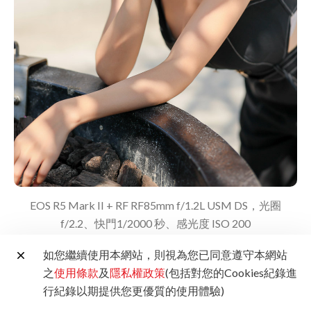
EOS R5 Mark II + RF RF85mm f/1.2L USM DS，光圈
f/2.2、快門1/2000 秒、感光度 ISO 200
如您繼續使用本網站，則視為您已同意遵守本網站
動態拍攝與創新功能的應用
之
使用條款
及
隱私權政策
(包括對您的Cookies紀錄進
行紀錄以期提供您更優質的使用體驗)
當被問及是否使用電子快門的 30fps 連拍功能時，古皓老