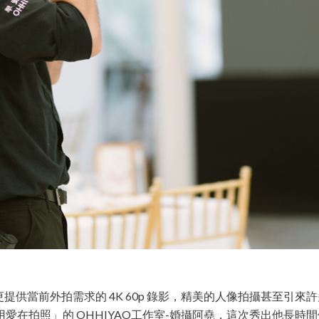
光能力，更提供當前外拍需求的 4K 60p 錄影，精美的人像拍攝甚
照」的 OHHIYAO工作室-婚攝阿堯，這次秀出他長時間使用 EO