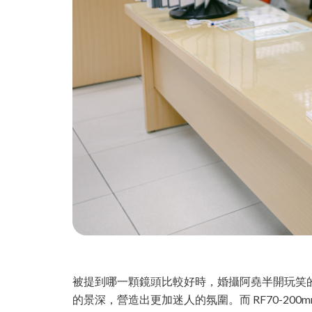
被提到哪一顆鏡頭比較好時，婚攝阿堯半開玩笑的說：
的景深，營造出更加迷人的氛圍。而 RF70-200