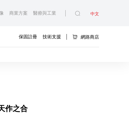
像
商業方案
醫療與工業
中文
保固註冊
技術支援
網路商店
 Mark II 的「天作之
拍攝天作之合