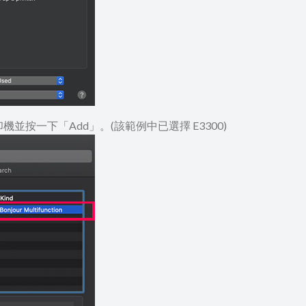
打印機並按一下「Add」。(該範例中已選擇 E3300)