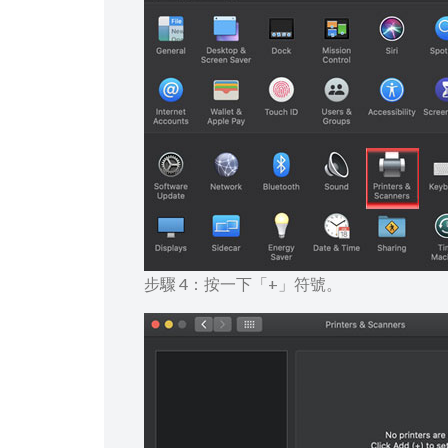
步驟 4：按一下「+」符號。