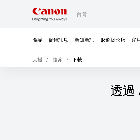
台灣
產品
促銷訊息
新知新訊
形象概念店
客
支援
搜索
下載
透過 