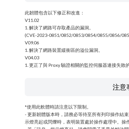
此韌體包含以下修正和改進：
V11.02
1. 解決了網路可存取產品的漏洞。
(CVE-2023-0851/0852/0853/0854/0855/0856/08
V09.06
1. 解決了網路裝置緩衝區的溢位漏洞。
V04.03
1. 更正了與 Proxy 驗證相關的監控伺服器連接失敗
注意
*使用此軟體時請注意以下限制。
- 更新韌體版本時，請務必等待至所有列印操作結
示燈亮起或閃爍時，表明裝置處於操作處理中。操