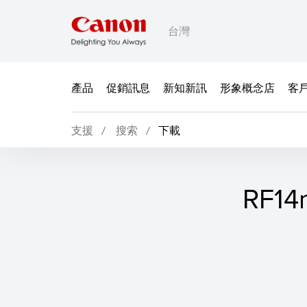
台灣
產品
促銷訊息
新知新訊
形象概念店
客
支援
搜索
下載
RF1