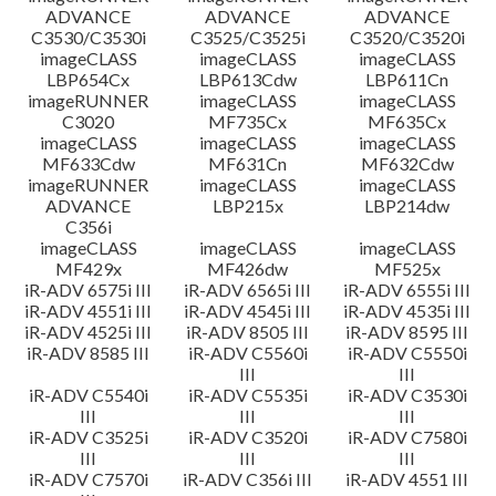
ADVANCE
ADVANCE
ADVANCE
C3530/C3530i
C3525/C3525i
C3520/C3520i
imageCLASS
imageCLASS
imageCLASS
LBP654Cx
LBP613Cdw
LBP611Cn
imageRUNNER
imageCLASS
imageCLASS
C3020
MF735Cx
MF635Cx
imageCLASS
imageCLASS
imageCLASS
MF633Cdw
MF631Cn
MF632Cdw
imageRUNNER
imageCLASS
imageCLASS
ADVANCE
LBP215x
LBP214dw
C356i
imageCLASS
imageCLASS
imageCLASS
MF429x
MF426dw
MF525x
iR-ADV 6575i III
iR-ADV 6565i III
iR-ADV 6555i III
iR-ADV 4551i III
iR-ADV 4545i III
iR-ADV 4535i III
iR-ADV 4525i III
iR-ADV 8505 III
iR-ADV 8595 III
iR-ADV 8585 III
iR-ADV C5560i
iR-ADV C5550i
III
III
iR-ADV C5540i
iR-ADV C5535i
iR-ADV C3530i
III
III
III
iR-ADV C3525i
iR-ADV C3520i
iR-ADV C7580i
III
III
III
iR-ADV C7570i
iR-ADV C356i III
iR-ADV 4551 III