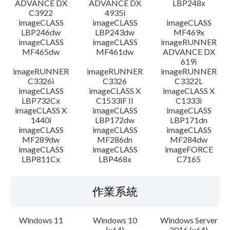
ADVANCE DX
ADVANCE DX
LBP248x
C3922
4935i
imageCLASS
imageCLASS
imageCLASS
LBP246dw
LBP243dw
MF469x
imageCLASS
imageCLASS
imageRUNNER
MF465dw
MF461dw
ADVANCE DX
619i
imageRUNNER
imageRUNNER
imageRUNNER
C3326i
C3326
C3322L
imageCLASS
imageCLASS X
imageCLASS X
LBP732Cx
C1533iF II
C1333i
imageCLASS X
imageCLASS
imageCLASS
1440i
LBP172dw
LBP171dn
imageCLASS
imageCLASS
imageCLASS
MF289dw
MF286dn
MF284dw
imageCLASS
imageCLASS
imageFORCE
LBP811Cx
LBP468x
C7165
作業系統
Windows 11
Windows 10
Windows Server
(x64)
2016 (x64)