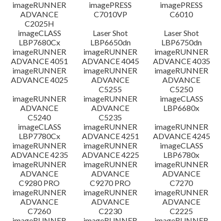
檔案資訊
imageRUNNER
imagePRESS
imagePRESS
ADVANCE
C7010VP
C6010
C2025H
免責聲明
imageCLASS
Laser Shot
Laser Shot
LBP7680Cx
LBP6650dn
LBP6750dn
imageRUNNER
imageRUNNER
imageRUNNER
ADVANCE 4051
ADVANCE 4045
ADVANCE 4035
imageRUNNER
imageRUNNER
imageRUNNER
ADVANCE 4025
ADVANCE
ADVANCE
C5255
C5250
imageRUNNER
imageRUNNER
imageCLASS
ADVANCE
ADVANCE
LBP6680x
C5240
C5235
imageCLASS
imageRUNNER
imageRUNNER
LBP7780Cx
ADVANCE 4251
ADVANCE 4245
imageRUNNER
imageRUNNER
imageCLASS
ADVANCE 4235
ADVANCE 4225
LBP6780x
imageRUNNER
imageRUNNER
imageRUNNER
ADVANCE
ADVANCE
ADVANCE
C9280 PRO
C9270 PRO
C7270
imageRUNNER
imageRUNNER
imageRUNNER
ADVANCE
ADVANCE
ADVANCE
C7260
C2230
C2225
imageRUNNER
imageRUNNER
imageRUNNER