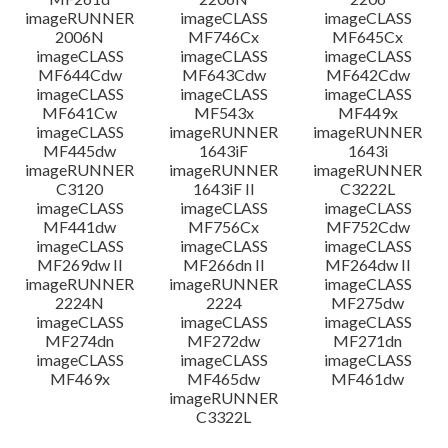
imageRUNNER
imageCLASS
imageCLASS
2006N
MF746Cx
MF645Cx
imageCLASS
imageCLASS
imageCLASS
MF644Cdw
MF643Cdw
MF642Cdw
imageCLASS
imageCLASS
imageCLASS
MF641Cw
MF543x
MF449x
imageCLASS
imageRUNNER
imageRUNNER
MF445dw
1643iF
1643i
imageRUNNER
imageRUNNER
imageRUNNER
C3120
1643iF II
C3222L
imageCLASS
imageCLASS
imageCLASS
MF441dw
MF756Cx
MF752Cdw
imageCLASS
imageCLASS
imageCLASS
MF269dw II
MF266dn II
MF264dw II
imageRUNNER
imageRUNNER
imageCLASS
2224N
2224
MF275dw
imageCLASS
imageCLASS
imageCLASS
MF274dn
MF272dw
MF271dn
imageCLASS
imageCLASS
imageCLASS
MF469x
MF465dw
MF461dw
imageRUNNER
C3322L