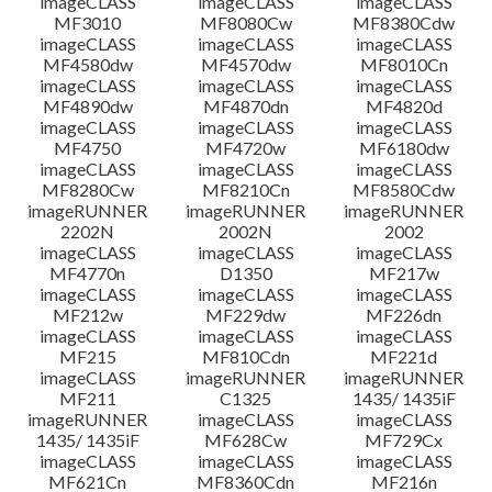
imageCLASS
imageCLASS
imageCLASS
MF3010
MF8080Cw
MF8380Cdw
檔案資訊
imageCLASS
imageCLASS
imageCLASS
MF4580dw
MF4570dw
MF8010Cn
imageCLASS
imageCLASS
imageCLASS
免責聲明
MF4890dw
MF4870dn
MF4820d
imageCLASS
imageCLASS
imageCLASS
MF4750
MF4720w
MF6180dw
imageCLASS
imageCLASS
imageCLASS
MF8280Cw
MF8210Cn
MF8580Cdw
imageRUNNER
imageRUNNER
imageRUNNER
2202N
2002N
2002
imageCLASS
imageCLASS
imageCLASS
MF4770n
D1350
MF217w
imageCLASS
imageCLASS
imageCLASS
MF212w
MF229dw
MF226dn
imageCLASS
imageCLASS
imageCLASS
MF215
MF810Cdn
MF221d
imageCLASS
imageRUNNER
imageRUNNER
MF211
C1325
1435/ 1435iF
imageRUNNER
imageCLASS
imageCLASS
1435/ 1435iF
MF628Cw
MF729Cx
imageCLASS
imageCLASS
imageCLASS
MF621Cn
MF8360Cdn
MF216n