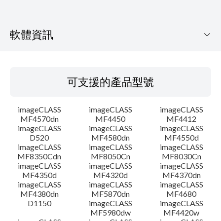
軟體資訊
可支援的產品型號
可支援的產品型號
作業系統
imageCLASS
imageCLASS
imageCLASS
語言
MF4570dn
MF4450
MF4412
imageCLASS
imageCLASS
imageCLASS
D520
MF4580dn
MF4550d
概要
imageCLASS
imageCLASS
imageCLASS
MF8350Cdn
MF8050Cn
MF8030Cn
系統要求
imageCLASS
imageCLASS
imageCLASS
MF4350d
MF4320d
MF4370dn
imageCLASS
imageCLASS
imageCLASS
注意事項
MF4380dn
MF5870dn
MF4680
D1150
imageCLASS
imageCLASS
MF5980dw
MF4420w
設置說明