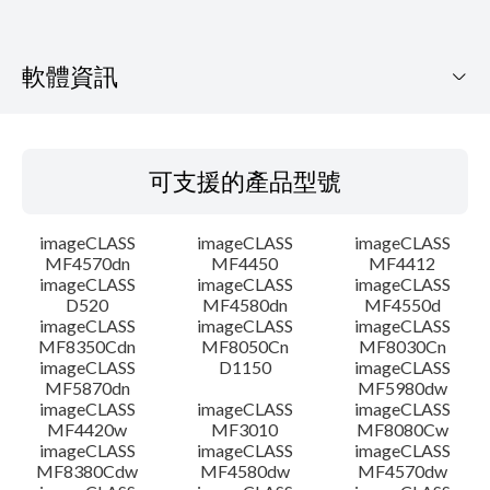
軟體資訊
可支援的產品型號
可支援的產品型號
作業系統
imageCLASS
imageCLASS
imageCLASS
語言
MF4570dn
MF4450
MF4412
imageCLASS
imageCLASS
imageCLASS
D520
MF4580dn
MF4550d
系統要求
imageCLASS
imageCLASS
imageCLASS
MF8350Cdn
MF8050Cn
MF8030Cn
設置說明
imageCLASS
D1150
imageCLASS
MF5870dn
MF5980dw
imageCLASS
imageCLASS
imageCLASS
檔案資訊
MF4420w
MF3010
MF8080Cw
imageCLASS
imageCLASS
imageCLASS
MF8380Cdw
MF4580dw
MF4570dw
免責聲明