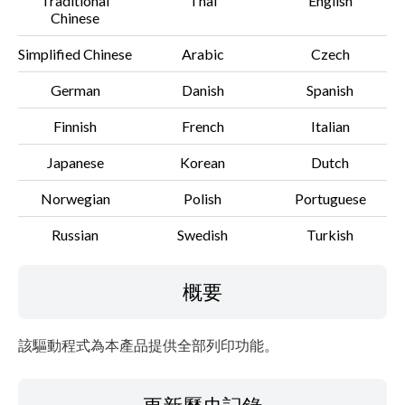
Traditional
Thai
English
設置說明
Chinese
檔案資訊
Simplified Chinese
Arabic
Czech
German
Danish
Spanish
免責聲明
Finnish
French
Italian
Japanese
Korean
Dutch
Norwegian
Polish
Portuguese
Russian
Swedish
Turkish
概要
該驅動程式為本產品提供全部列印功能。