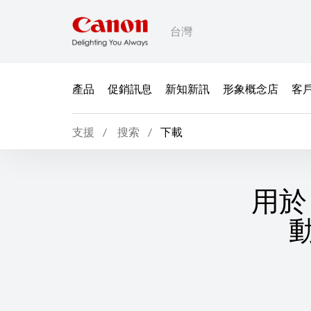
台灣
產品
促銷訊息
新知新訊
形象概念店
客
支援
搜索
下載
用於 
動