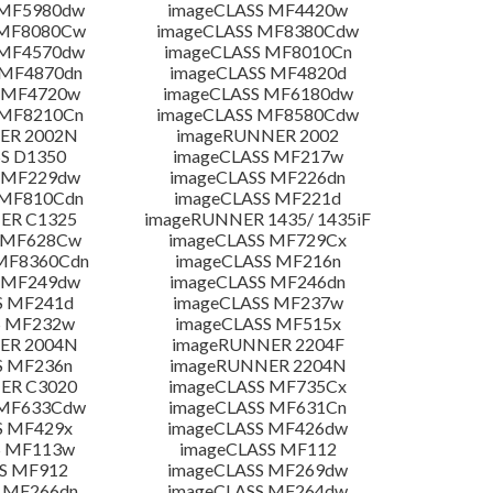
 MF5980dw
imageCLASS MF4420w
 MF8080Cw
imageCLASS MF8380Cdw
 MF4570dw
imageCLASS MF8010Cn
 MF4870dn
imageCLASS MF4820d
 MF4720w
imageCLASS MF6180dw
 MF8210Cn
imageCLASS MF8580Cdw
ER 2002N
imageRUNNER 2002
S D1350
imageCLASS MF217w
 MF229dw
imageCLASS MF226dn
 MF810Cdn
imageCLASS MF221d
ER C1325
imageRUNNER 1435/ 1435iF
S MF628Cw
imageCLASS MF729Cx
MF8360Cdn
imageCLASS MF216n
 MF249dw
imageCLASS MF246dn
S MF241d
imageCLASS MF237w
S MF232w
imageCLASS MF515x
ER 2004N
imageRUNNER 2204F
S MF236n
imageRUNNER 2204N
ER C3020
imageCLASS MF735Cx
 MF633Cdw
imageCLASS MF631Cn
S MF429x
imageCLASS MF426dw
S MF113w
imageCLASS MF112
S MF912
imageCLASS MF269dw
 MF266dn
imageCLASS MF264dw