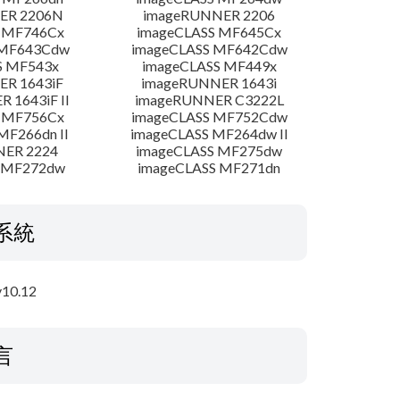
ER 2206N
imageRUNNER 2206
 MF746Cx
imageCLASS MF645Cx
 MF643Cdw
imageCLASS MF642Cdw
S MF543x
imageCLASS MF449x
R 1643iF
imageRUNNER 1643i
 1643iF II
imageRUNNER C3222L
 MF756Cx
imageCLASS MF752Cdw
MF266dn II
imageCLASS MF264dw II
NER 2224
imageCLASS MF275dw
 MF272dw
imageCLASS MF271dn
系統
10.12
言