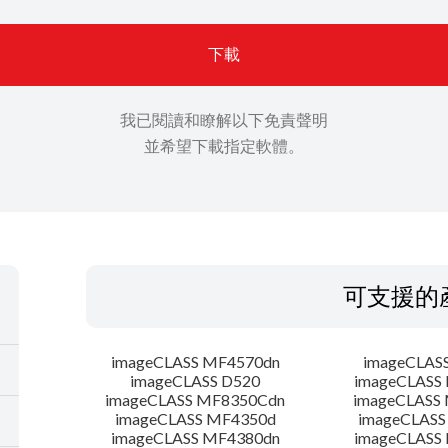
下載
我已閱讀和瞭解以下免責聲明
並希望下載指定軟體。
可支援的
imageCLASS MF4570dn
imageCLAS
imageCLASS D520
imageCLASS
imageCLASS MF8350Cdn
imageCLASS
imageCLASS MF4350d
imageCLASS
imageCLASS MF4380dn
imageCLASS