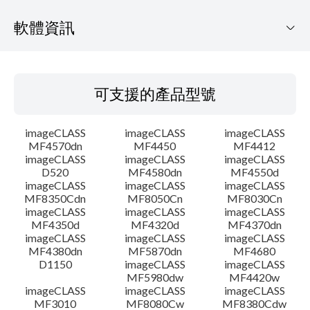
軟體資訊
可支援的產品型號
可支援的產品型號
作業系統
imageCLASS
imageCLASS
imageCLASS
語言
MF4570dn
MF4450
MF4412
imageCLASS
imageCLASS
imageCLASS
D520
MF4580dn
MF4550d
概要
imageCLASS
imageCLASS
imageCLASS
MF8350Cdn
MF8050Cn
MF8030Cn
系統要求
imageCLASS
imageCLASS
imageCLASS
MF4350d
MF4320d
MF4370dn
imageCLASS
imageCLASS
imageCLASS
注意事項
MF4380dn
MF5870dn
MF4680
D1150
imageCLASS
imageCLASS
MF5980dw
MF4420w
設置說明
imageCLASS
imageCLASS
imageCLASS
MF3010
MF8080Cw
MF8380Cdw