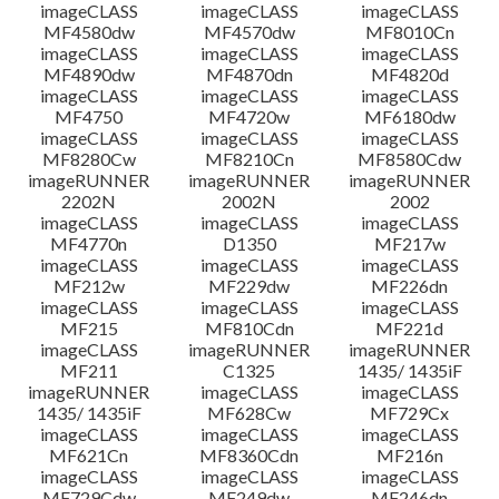
檔案資訊
imageCLASS
imageCLASS
imageCLASS
MF4580dw
MF4570dw
MF8010Cn
imageCLASS
imageCLASS
imageCLASS
免責聲明
MF4890dw
MF4870dn
MF4820d
imageCLASS
imageCLASS
imageCLASS
MF4750
MF4720w
MF6180dw
imageCLASS
imageCLASS
imageCLASS
MF8280Cw
MF8210Cn
MF8580Cdw
imageRUNNER
imageRUNNER
imageRUNNER
2202N
2002N
2002
imageCLASS
imageCLASS
imageCLASS
MF4770n
D1350
MF217w
imageCLASS
imageCLASS
imageCLASS
MF212w
MF229dw
MF226dn
imageCLASS
imageCLASS
imageCLASS
MF215
MF810Cdn
MF221d
imageCLASS
imageRUNNER
imageRUNNER
MF211
C1325
1435/ 1435iF
imageRUNNER
imageCLASS
imageCLASS
1435/ 1435iF
MF628Cw
MF729Cx
imageCLASS
imageCLASS
imageCLASS
MF621Cn
MF8360Cdn
MF216n
imageCLASS
imageCLASS
imageCLASS
MF729Cdw
MF249dw
MF246dn