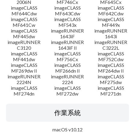
2006N
MF746Cx
MF645Cx
imageCLASS
imageCLASS
imageCLASS
MF644Cdw
MF643Cdw
MF642Cdw
imageCLASS
imageCLASS
imageCLASS
MF641Cw
MF543x
MF449x
imageCLASS
imageRUNNER
imageRUNNER
MF445dw
1643iF
1643i
imageRUNNER
imageRUNNER
imageRUNNER
C3120
1643iF II
C3222L
imageCLASS
imageCLASS
imageCLASS
MF441dw
MF756Cx
MF752Cdw
imageCLASS
imageCLASS
imageCLASS
MF269dw II
MF266dn II
MF264dw II
imageRUNNER
imageRUNNER
imageCLASS
2224N
2224
MF275dw
imageCLASS
imageCLASS
imageCLASS
MF274dn
MF272dw
MF271dn
作業系統
macOS v10.12