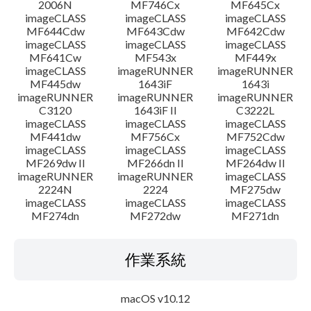
2006N
MF746Cx
MF645Cx
imageCLASS
imageCLASS
imageCLASS
MF644Cdw
MF643Cdw
MF642Cdw
imageCLASS
imageCLASS
imageCLASS
MF641Cw
MF543x
MF449x
imageCLASS
imageRUNNER
imageRUNNER
MF445dw
1643iF
1643i
imageRUNNER
imageRUNNER
imageRUNNER
C3120
1643iF II
C3222L
imageCLASS
imageCLASS
imageCLASS
MF441dw
MF756Cx
MF752Cdw
imageCLASS
imageCLASS
imageCLASS
MF269dw II
MF266dn II
MF264dw II
imageRUNNER
imageRUNNER
imageCLASS
2224N
2224
MF275dw
imageCLASS
imageCLASS
imageCLASS
MF274dn
MF272dw
MF271dn
作業系統
macOS v10.12