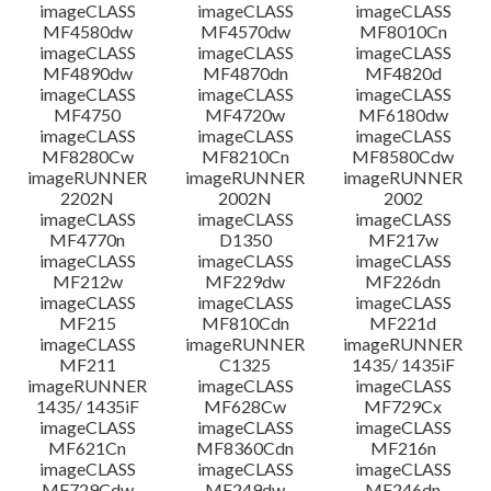
檔案資訊
imageCLASS
imageCLASS
imageCLASS
MF4580dw
MF4570dw
MF8010Cn
imageCLASS
imageCLASS
imageCLASS
免責聲明
MF4890dw
MF4870dn
MF4820d
imageCLASS
imageCLASS
imageCLASS
MF4750
MF4720w
MF6180dw
imageCLASS
imageCLASS
imageCLASS
MF8280Cw
MF8210Cn
MF8580Cdw
imageRUNNER
imageRUNNER
imageRUNNER
2202N
2002N
2002
imageCLASS
imageCLASS
imageCLASS
MF4770n
D1350
MF217w
imageCLASS
imageCLASS
imageCLASS
MF212w
MF229dw
MF226dn
imageCLASS
imageCLASS
imageCLASS
MF215
MF810Cdn
MF221d
imageCLASS
imageRUNNER
imageRUNNER
MF211
C1325
1435/ 1435iF
imageRUNNER
imageCLASS
imageCLASS
1435/ 1435iF
MF628Cw
MF729Cx
imageCLASS
imageCLASS
imageCLASS
MF621Cn
MF8360Cdn
MF216n
imageCLASS
imageCLASS
imageCLASS
MF729Cdw
MF249dw
MF246dn