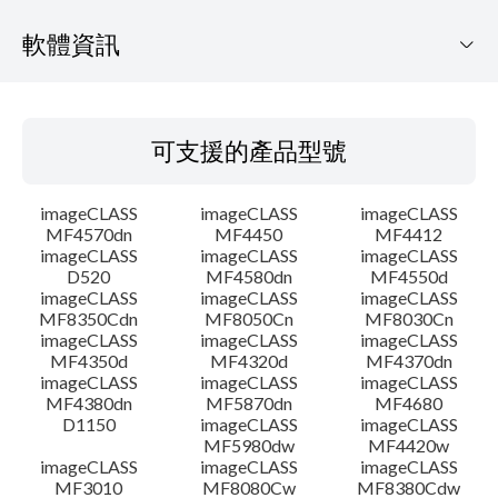
軟體資訊
可支援的產品型號
可支援的產品型號
作業系統
imageCLASS
imageCLASS
imageCLASS
語言
MF4570dn
MF4450
MF4412
imageCLASS
imageCLASS
imageCLASS
D520
MF4580dn
MF4550d
概要
imageCLASS
imageCLASS
imageCLASS
MF8350Cdn
MF8050Cn
MF8030Cn
系統要求
imageCLASS
imageCLASS
imageCLASS
MF4350d
MF4320d
MF4370dn
imageCLASS
imageCLASS
imageCLASS
注意事項
MF4380dn
MF5870dn
MF4680
D1150
imageCLASS
imageCLASS
MF5980dw
MF4420w
設置說明
imageCLASS
imageCLASS
imageCLASS
MF3010
MF8080Cw
MF8380Cdw