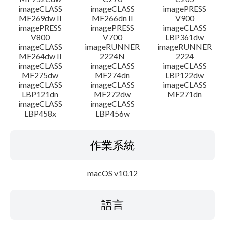
imageCLASS
imageCLASS
imagePRESS
MF269dw II
MF266dn II
V900
imagePRESS
imagePRESS
imageCLASS
V800
V700
LBP361dw
imageCLASS
imageRUNNER
imageRUNNER
MF264dw II
2224N
2224
imageCLASS
imageCLASS
imageCLASS
MF275dw
MF274dn
LBP122dw
imageCLASS
imageCLASS
imageCLASS
LBP121dn
MF272dw
MF271dn
imageCLASS
imageCLASS
LBP458x
LBP456w
作業系統
macOS v10.12
語言