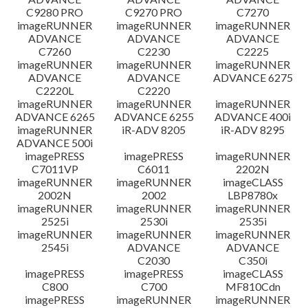
C9280 PRO
C9270 PRO
C7270
imageRUNNER
imageRUNNER
imageRUNNER
ADVANCE
ADVANCE
ADVANCE
C7260
C2230
C2225
imageRUNNER
imageRUNNER
imageRUNNER
ADVANCE
ADVANCE
ADVANCE 6275
C2220L
C2220
imageRUNNER
imageRUNNER
imageRUNNER
ADVANCE 6265
ADVANCE 6255
ADVANCE 400i
imageRUNNER
iR-ADV 8205
iR-ADV 8295
ADVANCE 500i
imagePRESS
imagePRESS
imageRUNNER
C7011VP
C6011
2202N
imageRUNNER
imageRUNNER
imageCLASS
2002N
2002
LBP8780x
imageRUNNER
imageRUNNER
imageRUNNER
2525i
2530i
2535i
imageRUNNER
imageRUNNER
imageRUNNER
2545i
ADVANCE
ADVANCE
C2030
C350i
imagePRESS
imagePRESS
imageCLASS
C800
C700
MF810Cdn
imagePRESS
imageRUNNER
imageRUNNER