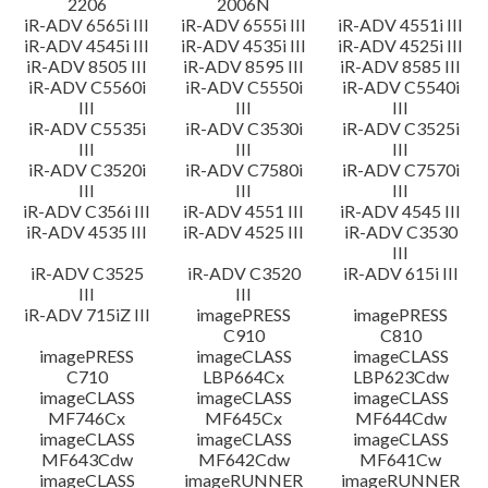
2206
2006N
iR-ADV 6565i III
iR-ADV 6555i III
iR-ADV 4551i III
iR-ADV 4545i III
iR-ADV 4535i III
iR-ADV 4525i III
iR-ADV 8505 III
iR-ADV 8595 III
iR-ADV 8585 III
iR-ADV C5560i
iR-ADV C5550i
iR-ADV C5540i
III
III
III
iR-ADV C5535i
iR-ADV C3530i
iR-ADV C3525i
III
III
III
iR-ADV C3520i
iR-ADV C7580i
iR-ADV C7570i
III
III
III
iR-ADV C356i III
iR-ADV 4551 III
iR-ADV 4545 III
iR-ADV 4535 III
iR-ADV 4525 III
iR-ADV C3530
III
iR-ADV C3525
iR-ADV C3520
iR-ADV 615i III
III
III
iR-ADV 715iZ III
imagePRESS
imagePRESS
C910
C810
imagePRESS
imageCLASS
imageCLASS
C710
LBP664Cx
LBP623Cdw
imageCLASS
imageCLASS
imageCLASS
MF746Cx
MF645Cx
MF644Cdw
imageCLASS
imageCLASS
imageCLASS
MF643Cdw
MF642Cdw
MF641Cw
imageCLASS
imageRUNNER
imageRUNNER