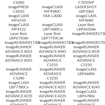
C6000
C7010VP
imagePRESS
imageCLASS
LASER SHOT
C6010
MF9340C
LBP3360
imageCLASS
FAX-L3000
imageCLASS
MF6550
MF4680
imageCLASS
imageCLASS
Laser Shot
MF4122
LBP7680Cx
LBP6650dn
Laser Shot
Laser Shot
imageRUNNER173
LBP6750dn
LBP7750Cdn
imageRUNNER1730i
imageRUNNER1740i
imageRUNNER1750
imageRUNNER
imageRUNNER
imageRUNNER
ADVANCE 4051
ADVANCE 4045
ADVANCE 4035
imageRUNNER
imageRUNNER
imageRUNNER
ADVANCE 4025
ADVANCE
ADVANCE
C5255
C5250
imageRUNNER
imageRUNNER
imageCLASS
ADVANCE
ADVANCE
LBP6680x
C5240
C5235
imageCLASS
imageRUNNER
imageRUNNER
LBP7780Cx
ADVANCE 4251
ADVANCE 4245
imageRUNNER
imageRUNNER
imageCLASS
ADVANCE 4235
ADVANCE 4225
LBP6780x
imageRUNNER
imageRUNNER
imageRUNNER
ADVANCE
ADVANCE
ADVANCE