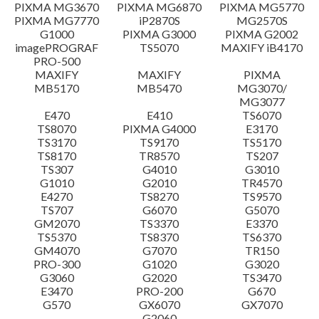
設置說明
PIXMA MG3670
PIXMA MG6870
PIXMA MG5770
PIXMA MG7770
iP2870S
MG2570S
G1000
PIXMA G3000
PIXMA G2002
檔案資訊
imagePROGRAF
TS5070
MAXIFY iB4170
PRO-500
MAXIFY
MAXIFY
PIXMA
免責聲明
MB5170
MB5470
MG3070/
MG3077
E470
E410
TS6070
TS8070
PIXMA G4000
E3170
TS3170
TS9170
TS5170
TS8170
TR8570
TS207
TS307
G4010
G3010
G1010
G2010
TR4570
E4270
TS8270
TS9570
TS707
G6070
G5070
GM2070
TS3370
E3370
TS5370
TS8370
TS6370
GM4070
G7070
TR150
PRO-300
G1020
G3020
G3060
G2020
TS3470
E3470
PRO-200
G670
G570
GX6070
GX7070
G2060