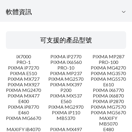
軟體資訊
可支援的產品型號
可支援的產品型號
作業系統
iX7000
PIXMA iP2770
PIXMA MP287
語言
PRO-1
PIXMA IX6560
PRO-100
PIXMA iP7270
PRO-10
PIXMA MG4270
PIXMA E510
PIXMA MP237
PIXMA MG3570
概要
PIXMA MX727
PIXMA MG2570
PIXMA MG5570
PIXMA MX927
PIXMA MX397
E610
更新歷史記錄
PIXMA MG2470
P200
PIXMA iX6770
PIXMA MX477
PIXMA MX537
PIXMA iX6870
E400
E560
PIXMA iP2870
系統要求
PIXMA iP8770
PIXMA MG2970
PIXMA MG7570
E460
PIXMA iP110
PIXMA MG5670
PIXMA MG6670
MB5370
MAXIFY
注意事項
MB5070
MAXIFY iB4070
PIXMA MX497
E480