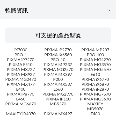
軟體資訊
可支援的產品型號
可支援的產品型號
作業系統
iX7000
PIXMA iP2770
PIXMA MP287
語言
PRO-1
PIXMA IX6560
PRO-100
PIXMA iP7270
PRO-10
PIXMA MG4270
PIXMA E510
PIXMA MP237
PIXMA MG3570
概要
PIXMA MX727
PIXMA MG2570
PIXMA MG5570
PIXMA MX927
PIXMA MX397
E610
更新歷史記錄
PIXMA MG2470
P200
PIXMA iX6770
PIXMA MX477
PIXMA MX537
PIXMA iX6870
E400
E560
PIXMA iP2870
系統要求
PIXMA iP8770
PIXMA MG2970
PIXMA MG7570
E460
PIXMA iP110
PIXMA MG5670
PIXMA MG6670
MB5370
MAXIFY
注意事項
MB5070
MAXIFY iB4070
PIXMA MX497
E480