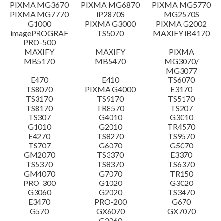
設置說明
PIXMA MG3670
PIXMA MG6870
PIXMA MG5770
PIXMA MG7770
iP2870S
MG2570S
G1000
PIXMA G3000
PIXMA G2002
檔案資訊
imagePROGRAF
TS5070
MAXIFY iB4170
PRO-500
MAXIFY
MAXIFY
PIXMA
免責聲明
MB5170
MB5470
MG3070/
MG3077
E470
E410
TS6070
TS8070
PIXMA G4000
E3170
TS3170
TS9170
TS5170
TS8170
TR8570
TS207
TS307
G4010
G3010
G1010
G2010
TR4570
E4270
TS8270
TS9570
TS707
G6070
G5070
GM2070
TS3370
E3370
TS5370
TS8370
TS6370
GM4070
G7070
TR150
PRO-300
G1020
G3020
G3060
G2020
TS3470
E3470
PRO-200
G670
G570
GX6070
GX7070
G2060