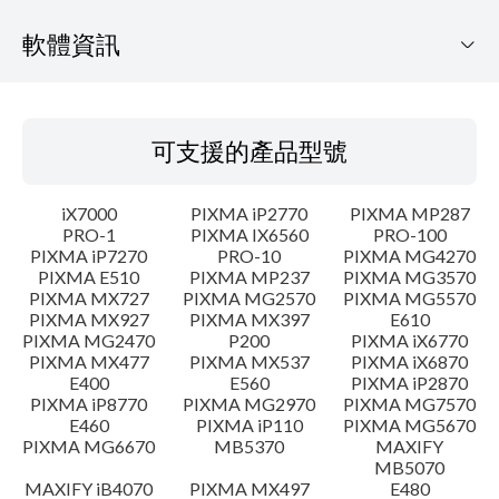
軟體資訊
可支援的產品型號
可支援的產品型號
作業系統
iX7000
PIXMA iP2770
PIXMA MP287
語言
PRO-1
PIXMA IX6560
PRO-100
PIXMA iP7270
PRO-10
PIXMA MG4270
PIXMA E510
PIXMA MP237
PIXMA MG3570
概要
PIXMA MX727
PIXMA MG2570
PIXMA MG5570
PIXMA MX927
PIXMA MX397
E610
更新歷史記錄
PIXMA MG2470
P200
PIXMA iX6770
PIXMA MX477
PIXMA MX537
PIXMA iX6870
E400
E560
PIXMA iP2870
系統要求
PIXMA iP8770
PIXMA MG2970
PIXMA MG7570
E460
PIXMA iP110
PIXMA MG5670
PIXMA MG6670
MB5370
MAXIFY
注意事項
MB5070
MAXIFY iB4070
PIXMA MX497
E480