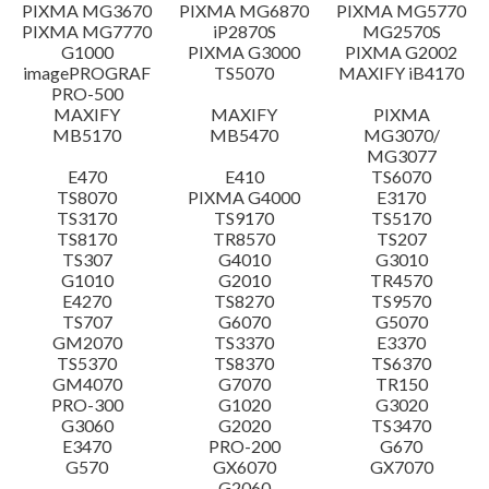
設置說明
PIXMA MG3670
PIXMA MG6870
PIXMA MG5770
PIXMA MG7770
iP2870S
MG2570S
G1000
PIXMA G3000
PIXMA G2002
檔案資訊
imagePROGRAF
TS5070
MAXIFY iB4170
PRO-500
MAXIFY
MAXIFY
PIXMA
免責聲明
MB5170
MB5470
MG3070/
MG3077
E470
E410
TS6070
TS8070
PIXMA G4000
E3170
TS3170
TS9170
TS5170
TS8170
TR8570
TS207
TS307
G4010
G3010
G1010
G2010
TR4570
E4270
TS8270
TS9570
TS707
G6070
G5070
GM2070
TS3370
E3370
TS5370
TS8370
TS6370
GM4070
G7070
TR150
PRO-300
G1020
G3020
G3060
G2020
TS3470
E3470
PRO-200
G670
G570
GX6070
GX7070
G2060