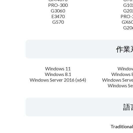
PRO-300
G10
G3060
G20
E3470
PRO-
G570
GX6
G20
作業
Windows 11
Window
Windows 8.1
Windows 8
Windows Server 2016 (x64)
Windows Serve
Windows Se
語
Traditiona