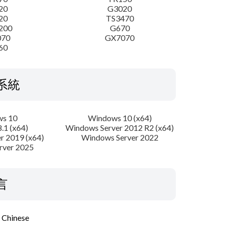
20
G3020
20
TS3470
200
G670
070
GX7070
60
系統
s 10
Windows 10 (x64)
.1 (x64)
Windows Server 2012 R2 (x64)
r 2019 (x64)
Windows Server 2022
rver 2025
言
l Chinese