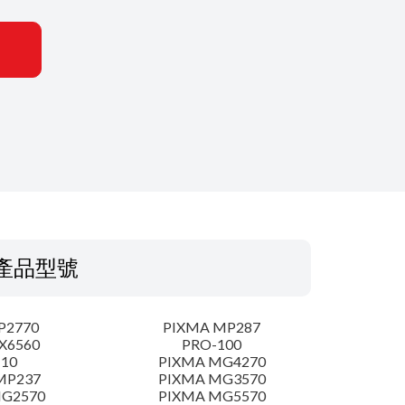
產品型號
P2770
PIXMA MP287
X6560
PRO-100
-10
PIXMA MG4270
MP237
PIXMA MG3570
MG2570
PIXMA MG5570