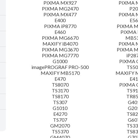
PIXMA MX927
PIXMA 
PIXMA MG2470
P2
PIXMA MX477
PIXMA 
E400
E56
PIXMA iP8770
PIXMA 
E460
PIXMA 
PIXMA MG6670
MB5
MAXIFY iB4070
PIXMA 
PIXMA MG3670
PIXMA 
PIXMA MG7770
iP28
G1000
PIXMA 
imagePROGRAF PRO-500
TS50
MAXIFY MB5170
MAXIFY 
E470
E41
TS8070
PIXMA 
TS3170
TS91
TS8170
TR8
TS307
G40
G1010
G20
E4270
TS82
TS707
G60
GM2070
TS33
TS5370
TS83
GM4070
G70