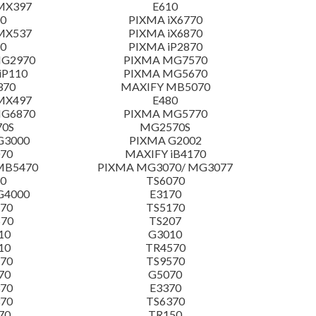
MX397
E610
00
PIXMA iX6770
MX537
PIXMA iX6870
0
PIXMA iP2870
MG2970
PIXMA MG7570
iP110
PIXMA MG5670
370
MAXIFY MB5070
MX497
E480
MG6870
PIXMA MG5770
70S
MG2570S
G3000
PIXMA G2002
70
MAXIFY iB4170
MB5470
PIXMA MG3070/ MG3077
0
TS6070
G4000
E3170
70
TS5170
570
TS207
10
G3010
10
TR4570
70
TS9570
70
G5070
70
E3370
70
TS6370
70
TR150