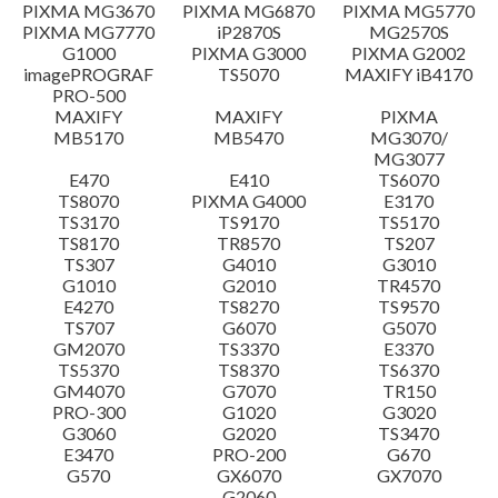
設置說明
PIXMA MG3670
PIXMA MG6870
PIXMA MG5770
PIXMA MG7770
iP2870S
MG2570S
G1000
PIXMA G3000
PIXMA G2002
檔案資訊
imagePROGRAF
TS5070
MAXIFY iB4170
PRO-500
MAXIFY
MAXIFY
PIXMA
免責聲明
MB5170
MB5470
MG3070/
MG3077
E470
E410
TS6070
TS8070
PIXMA G4000
E3170
TS3170
TS9170
TS5170
TS8170
TR8570
TS207
TS307
G4010
G3010
G1010
G2010
TR4570
E4270
TS8270
TS9570
TS707
G6070
G5070
GM2070
TS3370
E3370
TS5370
TS8370
TS6370
GM4070
G7070
TR150
PRO-300
G1020
G3020
G3060
G2020
TS3470
E3470
PRO-200
G670
G570
GX6070
GX7070
G2060