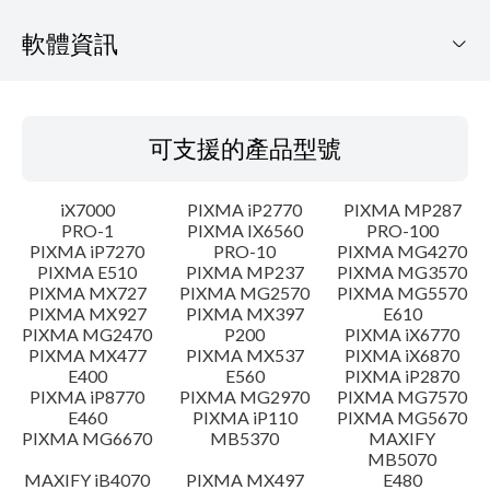
軟體資訊
可支援的產品型號
可支援的產品型號
作業系統
iX7000
PIXMA iP2770
PIXMA MP287
語言
PRO-1
PIXMA IX6560
PRO-100
PIXMA iP7270
PRO-10
PIXMA MG4270
PIXMA E510
PIXMA MP237
PIXMA MG3570
概要
PIXMA MX727
PIXMA MG2570
PIXMA MG5570
PIXMA MX927
PIXMA MX397
E610
更新歷史記錄
PIXMA MG2470
P200
PIXMA iX6770
PIXMA MX477
PIXMA MX537
PIXMA iX6870
E400
E560
PIXMA iP2870
系統要求
PIXMA iP8770
PIXMA MG2970
PIXMA MG7570
E460
PIXMA iP110
PIXMA MG5670
PIXMA MG6670
MB5370
MAXIFY
注意事項
MB5070
MAXIFY iB4070
PIXMA MX497
E480