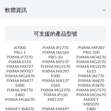
軟體資訊
可支援的產品型號
可支援的產品型號
作業系統
iX7000
PIXMA iP2770
PIXMA MP287
語言
PRO-1
PIXMA IX6560
PRO-100
PIXMA iP7270
PRO-10
PIXMA MG4270
PIXMA E510
PIXMA MP237
PIXMA MG3570
概要
PIXMA MX727
PIXMA MG2570
PIXMA MG5570
PIXMA MX927
PIXMA MX397
E610
更新歷史記錄
PIXMA MG2470
P200
PIXMA iX6770
PIXMA MX477
PIXMA MX537
PIXMA iX6870
E400
E560
PIXMA iP2870
系統要求
PIXMA iP8770
PIXMA MG2970
PIXMA MG7570
E460
PIXMA iP110
PIXMA MG5670
PIXMA MG6670
MB5370
MAXIFY
注意事項
MB5070
MAXIFY iB4070
PIXMA MX497
E480