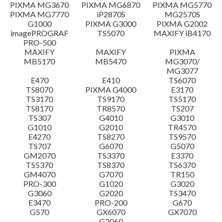
設置說明
PIXMA MG3670
PIXMA MG6870
PIXMA MG5770
PIXMA MG7770
iP2870S
MG2570S
G1000
PIXMA G3000
PIXMA G2002
檔案資訊
imagePROGRAF
TS5070
MAXIFY iB4170
PRO-500
MAXIFY
MAXIFY
PIXMA
免責聲明
MB5170
MB5470
MG3070/
MG3077
E470
E410
TS6070
TS8070
PIXMA G4000
E3170
TS3170
TS9170
TS5170
TS8170
TR8570
TS207
TS307
G4010
G3010
G1010
G2010
TR4570
E4270
TS8270
TS9570
TS707
G6070
G5070
GM2070
TS3370
E3370
TS5370
TS8370
TS6370
GM4070
G7070
TR150
PRO-300
G1020
G3020
G3060
G2020
TS3470
E3470
PRO-200
G670
G570
GX6070
GX7070
G2060