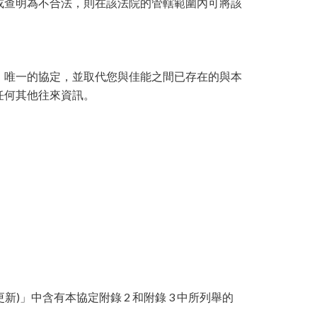
或查明為不合法，則在該法院的管轄範圍內可將該
、唯一的協定，並取代您與佳能之間已存在的與本
任何其他往來資訊。
nux (或更新)」中含有本協定附錄 2 和附錄 3 中所列舉的