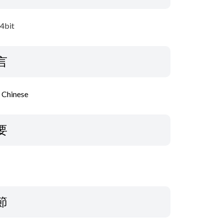
64bit
言
l Chinese
要
節