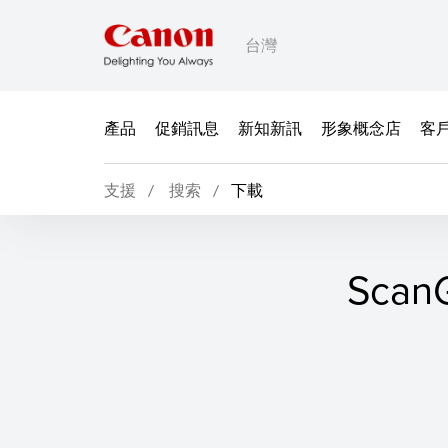
台灣
產品
促銷訊息
新知新訊
形象概念店
客
支援
搜索
下載
ScanG