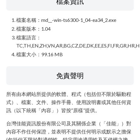
檔案資訊
檔案名稱：md__-win-ts6300-1_04-ea34_2.exe
檔案版本：1.04
檔案語言：
TC,TH,EN,ZH,VN,AR,BG,CZ,DE,DK,EE,ES,FI,FR,GR,HR,HU,
檔案大小：99.16 MB
免責聲明
所有由本網站所提供的軟體、程式（包括但不限於驅動程
式）、檔案、文件、操作手冊、使用說明書或其他任何資
訊（以下統稱「內容」）皆按“原樣”提供。
台灣佳能資訊股份有限公司及其關係企業（「佳能」）對
內容不作任何保證，並表明不提供任何明示或默示之擔保
(包括但不限於對適銷性、特定用途適用性及不侵權之擔