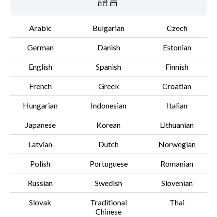
語言
設置說明
Arabic
Bulgarian
Czech
檔案資訊
German
Danish
Estonian
免責聲明
English
Spanish
Finnish
French
Greek
Croatian
Hungarian
Indonesian
Italian
Japanese
Korean
Lithuanian
Latvian
Dutch
Norwegian
Polish
Portuguese
Romanian
Russian
Swedish
Slovenian
Slovak
Traditional
Thai
Chinese