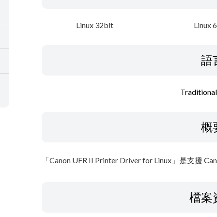
Linux 32bit
Linux 
語
Traditiona
概
「Canon UFR II Printer Driver for Linux
檔案