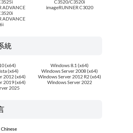
3525i
C3520/C3520i
R ADVANCE
imageRUNNER C3020
3520i
R ADVANCE
6i
系統
0 (x64)
Windows 8.1 (x64)
sta (x64)
Windows Server 2008 (x64)
r 2012 (x64)
Windows Server 2012 R2 (x64)
r 2019 (x64)
Windows Server 2022
rver 2025
言
l Chinese