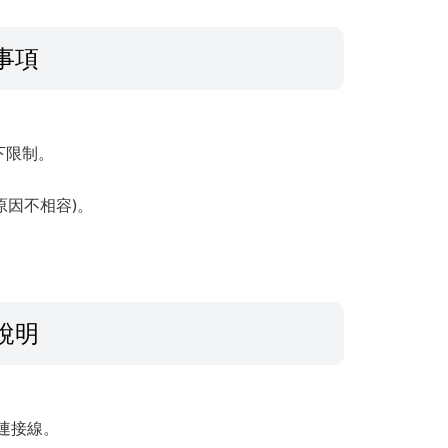
事項
下限制。
原因不相容)。
說明
 連接線。