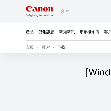
台灣
產品
促銷訊息
新知新訊
形象概念店
客
支援
搜索
下載
[Win