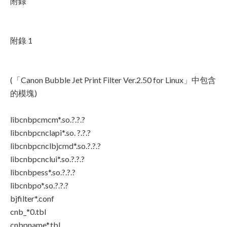
附錄
附錄 1
(「Canon Bubble Jet Print Filter Ver.2.50 for Linux」中包含
的模塊)
libcnbpcmcm*.so.?.?.?
libcnbpcnclapi*.so. ?.?.?
libcnbpcnclbjcmd*.so.?.?.?
libcnbpcnclui*.so.?.?.?
libcnbpess*.so.?.?.?
libcnbpo*.so.?.?.?
bjfilter*.conf
cnb_*0.tbl
cnbpname*.tbl