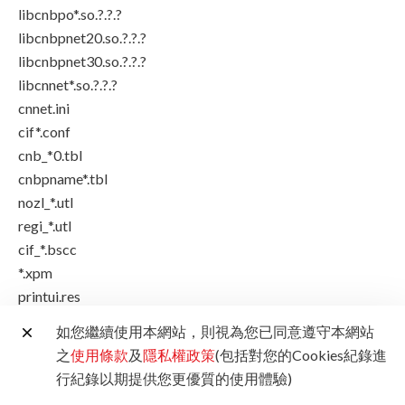
libcnbpo*.so.?.?.?
libcnbpnet20.so.?.?.?
libcnbpnet30.so.?.?.?
libcnnet*.so.?.?.?
cnnet.ini
cif*.conf
cnb_*0.tbl
cnbpname*.tbl
nozl_*.utl
regi_*.utl
cif_*.bscc
*.xpm
printui.res
*_ps
如您繼續使用本網站，則視為您已同意遵守本網站
*_raw
之
使用條款
及
隱私權政策
(包括對您的Cookies紀錄進
cnij_entry_*series
行紀錄以期提供您更優質的使用體驗)
cnij_entry