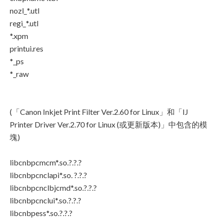
nozl_*.utl
regi_*.utl
*.xpm
printui.res
*_ps
*_raw
(「Canon Inkjet Print Filter Ver.2.60 for Linux」和「IJ
Printer Driver Ver.2.70 for Linux (或更新版本)」中包含的模
塊)
libcnbpcmcm*.so.?.?.?
libcnbpcnclapi*.so. ?.?.?
libcnbpcnclbjcmd*.so.?.?.?
libcnbpcnclui*.so.?.?.?
libcnbpess*.so.?.?.?