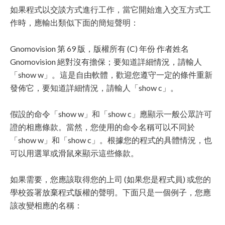
如果程式以交談方式進行工作，當它開始進入交互方式工
作時，應輸出類似下面的簡短聲明：
Gnomovision 第 69 版，版權所有 (C) 年份 作者姓名
Gnomovision 絕對沒有擔保；要知道詳細情況，請輸人
「show w」。這是自由軟體，歡迎您遵守一定的條件重新
發佈它，要知道詳細情況，請輸人「show c」。
假設的命令「show w」和「show c」應顯示一般公眾許可
證的相應條款。當然，您使用的命令名稱可以不同於
「show w」和「show c」。根據您的程式的具體情況，也
可以用選單或滑鼠來顯示這些條款。
如果需要，您應該取得您的上司 (如果您是程式員) 或您的
學校簽署放棄程式版權的聲明。下面只是一個例子，您應
該改變相應的名稱：