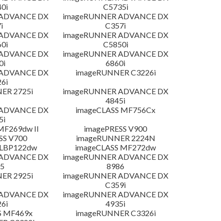
0i
C5735i
 ADVANCE DX
imageRUNNER ADVANCE DX
i
C357i
 ADVANCE DX
imageRUNNER ADVANCE DX
0i
C5850i
 ADVANCE DX
imageRUNNER ADVANCE DX
0i
6860i
 ADVANCE DX
imageRUNNER C3226i
6i
ER 2725i
imageRUNNER ADVANCE DX
4845i
 ADVANCE DX
imageCLASS MF756Cx
5i
MF269dw II
imagePRESS V900
SS V700
imageRUNNER 2224N
 LBP122dw
imageCLASS MF272dw
 ADVANCE DX
imageRUNNER ADVANCE DX
5
8986
ER 2925i
imageRUNNER ADVANCE DX
C359i
 ADVANCE DX
imageRUNNER ADVANCE DX
6i
4935i
S MF469x
imageRUNNER C3326i