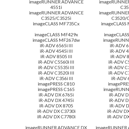
imageRUNNER ADVANCE
imageRUNNE
4551i
C35
imageRUNNER ADVANCE
imageRUNNE
C3525/C3525i
C3520/C
imageCLASS MF735Cx
imageCLASS
imageCLASS MF429x
imageCLAS
imageCLASS MF267dw
imageRUNN
iR-ADV 6565i III
iR-ADV 65
iR-ADV 4545i III
iR-ADV 45
iR-ADV 8505 III
iR-ADV 8
iR-ADV C5560i III
iR-ADV C5
iR-ADV C5535i III
iR-ADV C3
iR-ADV C3520i III
iR-ADV C7
iR-ADV C356i III
iR-ADV 6
imagePRESS C810
imagePRE
imagePRESS C165
imageRUNN
iR-ADV DX 6765i
iR-ADV D
iR-ADV DX 4745i
iR-ADV D
iR-ADV DX 8705
iR-ADV D
iR-ADV DX C3730i
iR-ADV DX
iR-ADV DX C7780i
iR-ADV DX
imageRUNNER ADVANCE DX
imageRUNNER