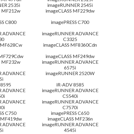
ER 2535i
imageRUNNER 2545i
S MF212w
imageCLASS MF229dw
SS C800
imagePRESS C700
R ADVANCE
imageRUNNER ADVANCE
30
C3325
S MF628Cw
imageCLASS MF8360Cdn
 MF729Cdw
imageCLASS MF249dw
S MF232w
imageRUNNER ADVANCE
6575i
R ADVANCE
imageRUNNER 2520W
5i
 8595
iR-ADV 8585
R ADVANCE
imageRUNNER ADVANCE
0i
C5540i
R ADVANCE
imageRUNNER ADVANCE
0i
C7570i
SS C750
imagePRESS C650
 MF419dw
imageCLASS MF236n
R ADVANCE
imageRUNNER ADVANCE
5i
4545i