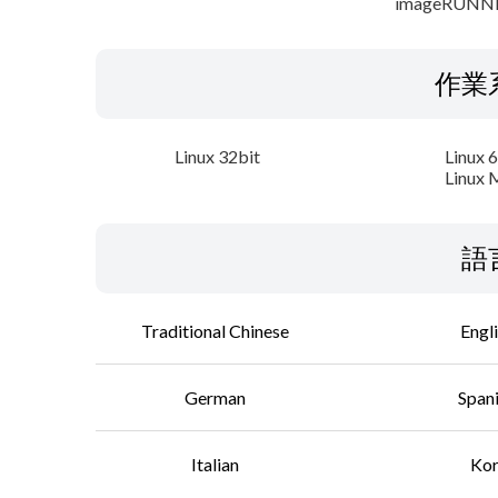
imageRUNN
作業
Linux 32bit
Linux 
Linux 
語
Traditional Chinese
Engl
German
Span
Italian
Ko