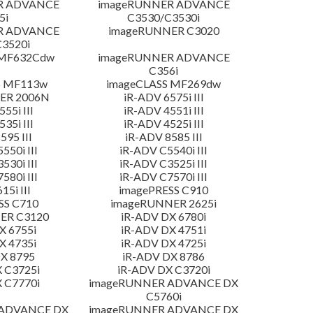
R ADVANCE
imageRUNNER ADVANCE
5i
C3530/C3530i
R ADVANCE
imageRUNNER C3020
3520i
 MF632Cdw
imageRUNNER ADVANCE
C356i
S MF113w
imageCLASS MF269dw
ER 2006N
iR-ADV 6575i III
55i III
iR-ADV 4551i III
35i III
iR-ADV 4525i III
595 III
iR-ADV 8585 III
550i III
iR-ADV C5540i III
530i III
iR-ADV C3525i III
580i III
iR-ADV C7570i III
15i III
imagePRESS C910
SS C710
imageRUNNER 2625i
ER C3120
iR-ADV DX 6780i
X 6755i
iR-ADV DX 4751i
X 4735i
iR-ADV DX 4725i
X 8795
iR-ADV DX 8786
 C3725i
iR-ADV DX C3720i
 C7770i
imageRUNNER ADVANCE DX
C5760i
 ADVANCE DX
imageRUNNER ADVANCE DX