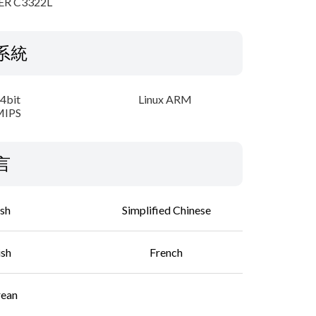
ER C3322L
系統
64bit
Linux ARM
MIPS
言
ish
Simplified Chinese
ish
French
rean