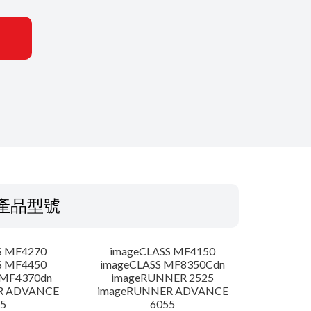
產品型號
S MF4270
imageCLASS MF4150
S MF4450
imageCLASS MF8350Cdn
 MF4370dn
imageRUNNER 2525
R ADVANCE
imageRUNNER ADVANCE
5
6055