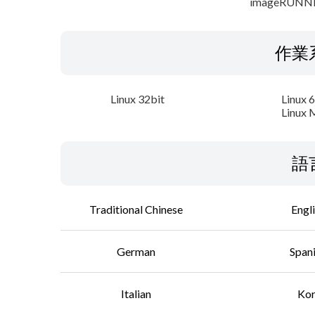
imageRUNN
作業
Linux 32bit
Linux 
Linux 
語
Traditional Chinese
Engl
German
Span
Italian
Ko