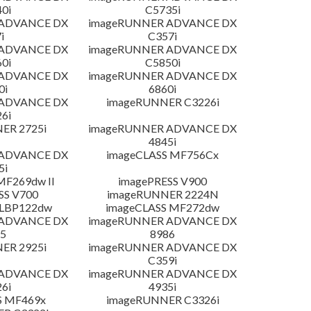
0i
C5735i
 ADVANCE DX
imageRUNNER ADVANCE DX
i
C357i
 ADVANCE DX
imageRUNNER ADVANCE DX
0i
C5850i
 ADVANCE DX
imageRUNNER ADVANCE DX
0i
6860i
 ADVANCE DX
imageRUNNER C3226i
6i
ER 2725i
imageRUNNER ADVANCE DX
4845i
 ADVANCE DX
imageCLASS MF756Cx
5i
MF269dw II
imagePRESS V900
SS V700
imageRUNNER 2224N
 LBP122dw
imageCLASS MF272dw
 ADVANCE DX
imageRUNNER ADVANCE DX
5
8986
ER 2925i
imageRUNNER ADVANCE DX
C359i
 ADVANCE DX
imageRUNNER ADVANCE DX
6i
4935i
S MF469x
imageRUNNER C3326i