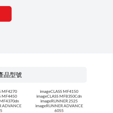
產品型號
S MF4270
imageCLASS MF4150
S MF4450
imageCLASS MF8350Cdn
 MF4370dn
imageRUNNER 2525
R ADVANCE
imageRUNNER ADVANCE
5
6055