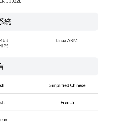
ER C3322L
系統
64bit
Linux ARM
MIPS
言
ish
Simplified Chinese
ish
French
rean