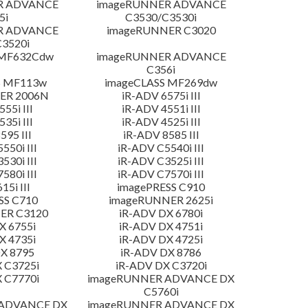
R ADVANCE
imageRUNNER ADVANCE
5i
C3530/C3530i
R ADVANCE
imageRUNNER C3020
3520i
 MF632Cdw
imageRUNNER ADVANCE
C356i
S MF113w
imageCLASS MF269dw
ER 2006N
iR-ADV 6575i III
55i III
iR-ADV 4551i III
35i III
iR-ADV 4525i III
595 III
iR-ADV 8585 III
550i III
iR-ADV C5540i III
530i III
iR-ADV C3525i III
580i III
iR-ADV C7570i III
15i III
imagePRESS C910
SS C710
imageRUNNER 2625i
ER C3120
iR-ADV DX 6780i
X 6755i
iR-ADV DX 4751i
X 4735i
iR-ADV DX 4725i
X 8795
iR-ADV DX 8786
 C3725i
iR-ADV DX C3720i
 C7770i
imageRUNNER ADVANCE DX
C5760i
 ADVANCE DX
imageRUNNER ADVANCE DX