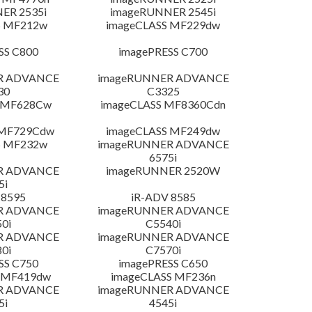
ER 2535i
imageRUNNER 2545i
S MF212w
imageCLASS MF229dw
SS C800
imagePRESS C700
R ADVANCE
imageRUNNER ADVANCE
30
C3325
S MF628Cw
imageCLASS MF8360Cdn
 MF729Cdw
imageCLASS MF249dw
S MF232w
imageRUNNER ADVANCE
6575i
R ADVANCE
imageRUNNER 2520W
5i
 8595
iR-ADV 8585
R ADVANCE
imageRUNNER ADVANCE
0i
C5540i
R ADVANCE
imageRUNNER ADVANCE
0i
C7570i
SS C750
imagePRESS C650
 MF419dw
imageCLASS MF236n
R ADVANCE
imageRUNNER ADVANCE
5i
4545i