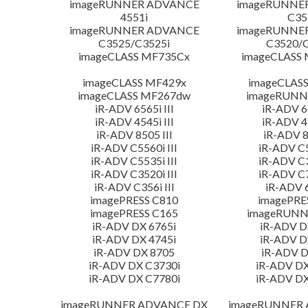
imageRUNNER ADVANCE
imageRUNNE
4551i
C35
imageRUNNER ADVANCE
imageRUNNE
C3525/C3525i
C3520/C
imageCLASS MF735Cx
imageCLASS
imageCLASS MF429x
imageCLAS
imageCLASS MF267dw
imageRUNN
iR-ADV 6565i III
iR-ADV 65
iR-ADV 4545i III
iR-ADV 45
iR-ADV 8505 III
iR-ADV 8
iR-ADV C5560i III
iR-ADV C5
iR-ADV C5535i III
iR-ADV C3
iR-ADV C3520i III
iR-ADV C7
iR-ADV C356i III
iR-ADV 6
imagePRESS C810
imagePRE
imagePRESS C165
imageRUNN
iR-ADV DX 6765i
iR-ADV D
iR-ADV DX 4745i
iR-ADV D
iR-ADV DX 8705
iR-ADV D
iR-ADV DX C3730i
iR-ADV DX
iR-ADV DX C7780i
iR-ADV DX
imageRUNNER ADVANCE DX
imageRUNNER