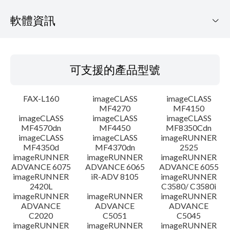
軟體資訊
可支援的產品型號
可支援的產品型號
作業系統
FAX-L160
imageCLASS
imageCLASS
語言
MF4270
MF4150
imageCLASS
imageCLASS
imageCLASS
MF4570dn
MF4450
MF8350Cdn
細節
imageCLASS
imageCLASS
imageRUNNER
MF4350d
MF4370dn
2525
檔案資訊
imageRUNNER
imageRUNNER
imageRUNNER
ADVANCE 6075
ADVANCE 6065
ADVANCE 6055
imageRUNNER
iR-ADV 8105
imageRUNNER
免責聲明
2420L
C3580/ C3580i
imageRUNNER
imageRUNNER
imageRUNNER
ADVANCE
ADVANCE
ADVANCE
C2020
C5051
C5045
imageRUNNER
imageRUNNER
imageRUNNER