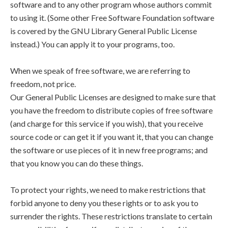
software and to any other program whose authors commit
to using it. (Some other Free Software Foundation software
is covered by the GNU Library General Public License
instead.) You can apply it to your programs, too.
When we speak of free software, we are referring to
freedom, not price.
Our General Public Licenses are designed to make sure that
you have the freedom to distribute copies of free software
(and charge for this service if you wish), that you receive
source code or can get it if you want it, that you can change
the software or use pieces of it in new free programs; and
that you know you can do these things.
To protect your rights, we need to make restrictions that
forbid anyone to deny you these rights or to ask you to
surrender the rights. These restrictions translate to certain