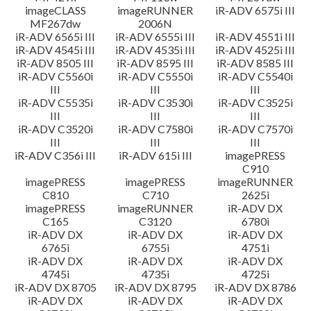
imageCLASS
imageRUNNER
iR-ADV 6575i III
MF267dw
2006N
iR-ADV 6565i III
iR-ADV 6555i III
iR-ADV 4551i III
iR-ADV 4545i III
iR-ADV 4535i III
iR-ADV 4525i III
iR-ADV 8505 III
iR-ADV 8595 III
iR-ADV 8585 III
iR-ADV C5560i
iR-ADV C5550i
iR-ADV C5540i
III
III
III
iR-ADV C5535i
iR-ADV C3530i
iR-ADV C3525i
III
III
III
iR-ADV C3520i
iR-ADV C7580i
iR-ADV C7570i
III
III
III
iR-ADV C356i III
iR-ADV 615i III
imagePRESS
C910
imagePRESS
imagePRESS
imageRUNNER
C810
C710
2625i
imagePRESS
imageRUNNER
iR-ADV DX
C165
C3120
6780i
iR-ADV DX
iR-ADV DX
iR-ADV DX
6765i
6755i
4751i
iR-ADV DX
iR-ADV DX
iR-ADV DX
4745i
4735i
4725i
iR-ADV DX 8705
iR-ADV DX 8795
iR-ADV DX 8786
iR-ADV DX
iR-ADV DX
iR-ADV DX