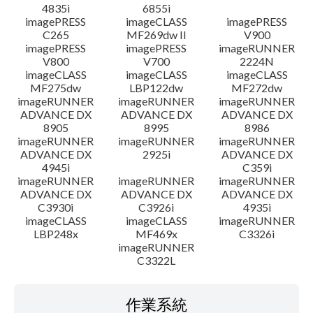
4835i
6855i
imagePRESS
imageCLASS
imagePRESS
C265
MF269dw II
V900
imagePRESS
imagePRESS
imageRUNNER
V800
V700
2224N
imageCLASS
imageCLASS
imageCLASS
MF275dw
LBP122dw
MF272dw
imageRUNNER
imageRUNNER
imageRUNNER
ADVANCE DX
ADVANCE DX
ADVANCE DX
8905
8995
8986
imageRUNNER
imageRUNNER
imageRUNNER
ADVANCE DX
2925i
ADVANCE DX
4945i
C359i
imageRUNNER
imageRUNNER
imageRUNNER
ADVANCE DX
ADVANCE DX
ADVANCE DX
C3930i
C3926i
4935i
imageCLASS
imageCLASS
imageRUNNER
LBP248x
MF469x
C3326i
imageRUNNER
C3322L
作業系統