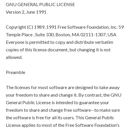
GNU GENERAL PUBLIC LICENSE
Version 2, June 1991
Copyright (C) 1989, 1991 Free Software Foundation, Inc. 59
Temple Place , Suite 330, Boston, MA 02111-1307, USA
Everyone is permitted to copy and distribute verbatim
copies of this license document, but changing it is not
allowed.
Preamble
The licenses for most software are designed to take away
your freedom to share and change it. By contrast, the GNU
General Public License is intended to guarantee your
freedom to share and change free software--to make sure
the software is free for all its users. This General Public
License applies to most of the Free Software Foundation's