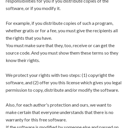
responsibilities for you if you distribute copies of the
software, or if you modify it.
For example, if you distribute copies of such a program,
whether gratis or for a fee, you must give the recipients all
the rights that you have.
You must make sure that they, too, receive or can get the
source code. And you must show them these terms so they
know their rights.
We protect your rights with two steps: (1) copyright the
software, and (2) offer you this license which gives you legal
permission to copy, distribute and/or modify the software.
Also, for each author's protection and ours, we want to
make certain that everyone understands that there is no
warranty for this free software.
If the software is modified by someone else and passed on,