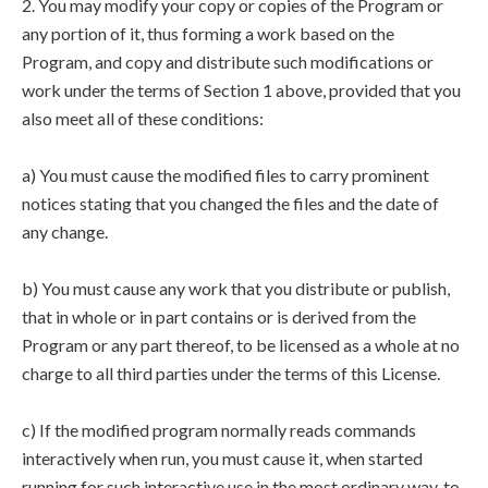
2. You may modify your copy or copies of the Program or
any portion of it, thus forming a work based on the
Program, and copy and distribute such modifications or
work under the terms of Section 1 above, provided that you
also meet all of these conditions:
a) You must cause the modified files to carry prominent
notices stating that you changed the files and the date of
any change.
b) You must cause any work that you distribute or publish,
that in whole or in part contains or is derived from the
Program or any part thereof, to be licensed as a whole at no
charge to all third parties under the terms of this License.
c) If the modified program normally reads commands
interactively when run, you must cause it, when started
running for such interactive use in the most ordinary way, to