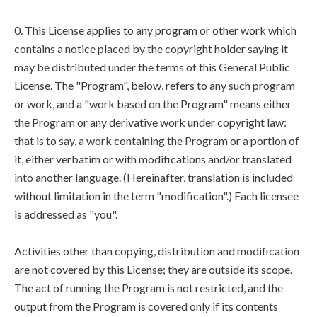
0. This License applies to any program or other work which
contains a notice placed by the copyright holder saying it
may be distributed under the terms of this General Public
License. The "Program", below, refers to any such program
or work, and a "work based on the Program" means either
the Program or any derivative work under copyright law:
that is to say, a work containing the Program or a portion of
it, either verbatim or with modifications and/or translated
into another language. (Hereinafter, translation is included
without limitation in the term "modification".) Each licensee
is addressed as "you".
Activities other than copying, distribution and modification
are not covered by this License; they are outside its scope.
The act of running the Program is not restricted, and the
output from the Program is covered only if its contents