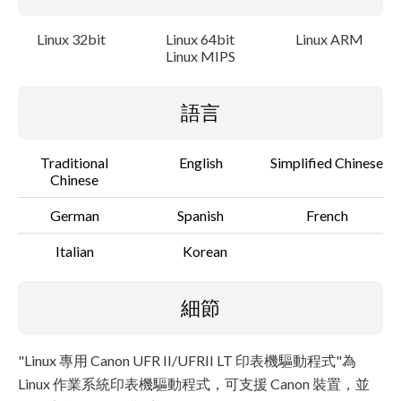
Linux 32bit
Linux 64bit
Linux ARM
Linux MIPS
語言
Traditional
English
Simplified Chinese
Chinese
German
Spanish
French
Italian
Korean
細節
"Linux 專用 Canon UFR II/UFRII LT 印表機驅動程式"為
Linux 作業系統印表機驅動程式，可支援 Canon 裝置，並