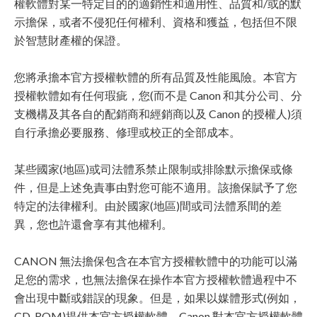
權軟體對某一特定目的的適銷性和適用性、品質和/或的默
示擔保，或者不侵犯任何權利、資格和獲益，包括但不限
於智慧財產權的保證。
您將承擔本官方授權軟體的所有品質及性能風險。本官方
授權軟體如有任何瑕疵，您(而不是 Canon 和其分公司、分
支機構及其各自的配銷商和經銷商以及 Canon 的授權人)須
自行承擔必要服務、修理或校正的全部成本。
某些國家(地區)或司法體系禁止限制或排除默示擔保或條
件，但是上述免責事由對您可能不適用。該擔保賦予了您
特定的法律權利。由於國家(地區)間或司法體系間的差
異，您也許還會享有其他權利。
CANON 無法擔保包含在本官方授權軟體中的功能可以滿
足您的需求，也無法擔保在操作本官方授權軟體過程中不
會出現中斷或錯誤的現象。但是，如果以媒體形式(例如，
CD-ROM)提供本官方授權軟體，Canon 對本官方授權軟體