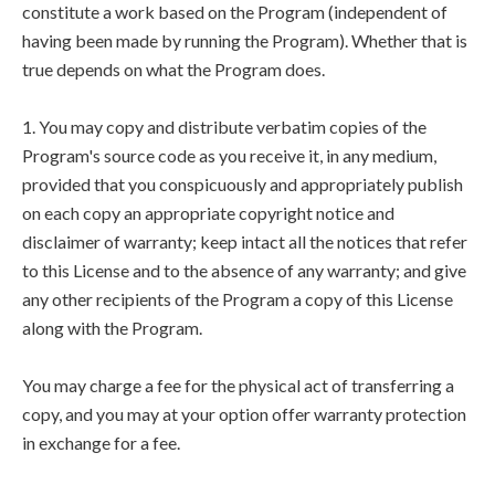
constitute a work based on the Program (independent of
having been made by running the Program). Whether that is
true depends on what the Program does.
1. You may copy and distribute verbatim copies of the
Program's source code as you receive it, in any medium,
provided that you conspicuously and appropriately publish
on each copy an appropriate copyright notice and
disclaimer of warranty; keep intact all the notices that refer
to this License and to the absence of any warranty; and give
any other recipients of the Program a copy of this License
along with the Program.
You may charge a fee for the physical act of transferring a
copy, and you may at your option offer warranty protection
in exchange for a fee.