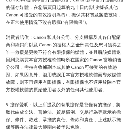
的儲存媒體，在您購買日起算的九十日內(以收據或其他
Canon 可接受的有效證明為憑)，擔保其材質及製造技術，
在正常使用情況下沒有瑕疵(“有限擔保”)。
消費者賠償：Canon 和其分公司、分支機構及其各自配銷
商和經銷商以及 Canon 的授權人之全部責任及您可獲得之
唯一救援是更換不符合有限擔保的媒體，並且將該媒體退
回到您購買本官方授權軟體時所在國家的 Canon 當地銷售
分公司，需持有收據副本或其他 Canon 可接受的有效憑
證。如果因意外、濫用或誤用本官方授權軟體而導致媒體
故障，則不再適用有限擔保，有限擔保也不適用於除本官
方授權軟體的原始使用者以外的任何其他使用者。
9. 擔保聲明：以上所提及的有限擔保是您僅有的擔保，將
取代由成文法、普通法、貿易慣例、交易行為等默示的擔
保、條件、敘述、承擔的責任、條款和責任，上述默示擔
保等將在法律最大範圍內被予以免除。