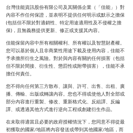
台灣佳能資訊股份有限公司及其關係企業（「佳能」）對
內容不作任何保證，並表明不提供任何明示或默示之擔保
(包括但不限於對適銷性、特定用途適用性及不侵權之擔
保)，且無義務提供更新、修正或支援其內容。
佳能保留內容中所有相關權利、所有權以及智慧財產權。
您可以基於個人且非商業性用途下載及使用內容，佳能不
予承擔所衍生之風險。對於與內容有關的任何損害（包括
但不限於間接、衍生性、懲罰性或附帶損害），佳能不承
擔任何責任。
您不得向任何第三方散布、讓與、許可、出售、出租、廣
播、傳輸、出版或轉讓內容。您也不得或使他人對全部或
部分內容進行重製、修改、重新格式化、反組譯、反編
譯、或透過其他方式進行逆向工程或創建衍生作品。
在未取得適當且必要的政府授權情況下，您同意不得從最
初獲取的國家/地區將內容發送或帶到其他國家/地區，而