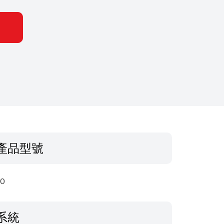
產品型號
0
系統