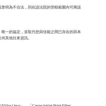
或查明為不合法，則在該法院的管轄範圍內可將該
、唯一的協定，並取代您與佳能之間已存在的與本
任何其他往來資訊。
 for Linux」、「Canon Inkjet Print Filter