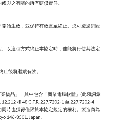
的或與之有關的所有賠償責任。
起開始生效，並保持有效直至終止。您可透過銷毀
定。以這種方式終止本協定時，佳能將行使其法定
協定終止後將繼續有效。
1 中定義的「商業物品」，其中包含「商業電腦軟體」(此類詞彙
12.212 和 48 C.F.R. 227.7202-1 至 227.7202-4
得軟體的同時也獲得僅限於本協定規定的權利。製造商為
yo 146-8501, Japan。