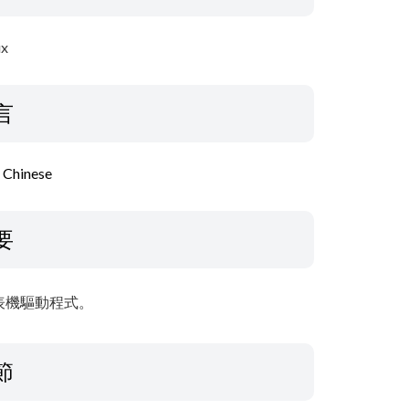
ux
言
l Chinese
要
表機驅動程式。
節