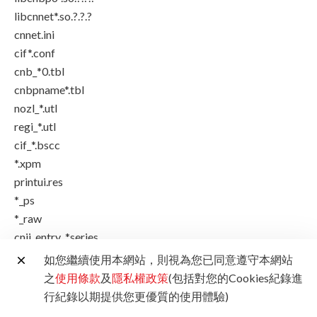
libcnnet*.so.?.?.?
cnnet.ini
cif*.conf
cnb_*0.tbl
cnbpname*.tbl
nozl_*.utl
regi_*.utl
cif_*.bscc
*.xpm
printui.res
*_ps
*_raw
cnij_entry_*series
cnij_entry
如您繼續使用本網站，則視為您已同意遵守本網站
cnb_*.res
之
使用條款
及
隱私權政策
(包括對您的Cookies紀錄進
81-canonij_prn.rules
行紀錄以期提供您更優質的使用體驗)
maintenance.res