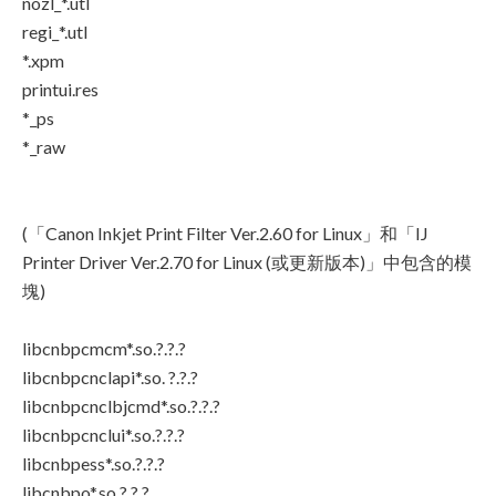
nozl_*.utl
regi_*.utl
*.xpm
printui.res
*_ps
*_raw
(「Canon Inkjet Print Filter Ver.2.60 for Linux」和「IJ
Printer Driver Ver.2.70 for Linux (或更新版本)」中包含的模
塊)
libcnbpcmcm*.so.?.?.?
libcnbpcnclapi*.so. ?.?.?
libcnbpcnclbjcmd*.so.?.?.?
libcnbpcnclui*.so.?.?.?
libcnbpess*.so.?.?.?
libcnbpo*.so.?.?.?