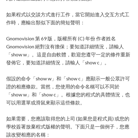
如果程式以交談方式進行工作，當它開始進入交互方式工
作時，應輸出類似下面的簡短聲明：
Gnomovision 第 69 版，版權所有 (C) 年份 作者姓名
Gnomovision 絕對沒有擔保；要知道詳細情況，請輸人
「show w」。這是自由軟體，歡迎您遵守一定的條件重新
發佈它，要知道詳細情況，請輸人「show c」。
假設的命令「show w」和「show c」應顯示一般公眾許可
證的相應條款。當然，您使用的命令名稱可以不同於
「show w」和「show c」。根據您的程式的具體情況，也
可以用選單或滑鼠來顯示這些條款。
如果需要，您應該取得您的上司 (如果您是程式員) 或您的
學校簽署放棄程式版權的聲明。下面只是一個例子，您應
該改變相應的名稱：