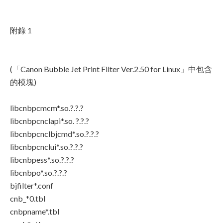
附錄 1
(「Canon Bubble Jet Print Filter Ver.2.50 for Linux」中包含
的模塊)
libcnbpcmcm*.so.?.?.?
libcnbpcnclapi*.so. ?.?.?
libcnbpcnclbjcmd*.so.?.?.?
libcnbpcnclui*.so.?.?.?
libcnbpess*.so.?.?.?
libcnbpo*.so.?.?.?
bjfilter*.conf
cnb_*0.tbl
cnbpname*.tbl