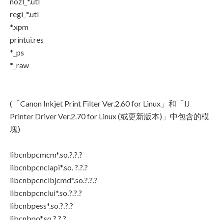
nozl_*.utl
regi_*.utl
*.xpm
printui.res
*_ps
*_raw
(「Canon Inkjet Print Filter Ver.2.60 for Linux」和「IJ
Printer Driver Ver.2.70 for Linux (或更新版本)」中包含的模
塊)
libcnbpcmcm*.so.?.?.?
libcnbpcnclapi*.so. ?.?.?
libcnbpcnclbjcmd*.so.?.?.?
libcnbpcnclui*.so.?.?.?
libcnbpess*.so.?.?.?
libcnbpo*.so.?.?.?