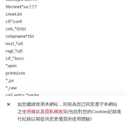
libcnnet*.so.?.?.?
cnnet.ini
cif*.conf
cnb_*0.tbl
cnbpname*.tbl
nozl_*.utl
regi_*.utl
cif_*.bscc
*.xpm
printui.res
*_ps
*_raw
cnij_entry_*series
cnij_entry
如您繼續使用本網站，則視為您已同意遵守本網站
cnb_*.res
之
使用條款
及
隱私權政策
(包括對您的Cookies紀錄進
81-canonij_prn.rules
行紀錄以期提供您更優質的使用體驗)
maintenance.res