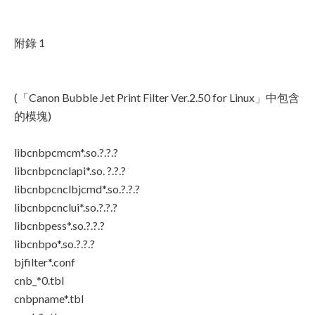
附錄 1
(「Canon Bubble Jet Print Filter Ver.2.50 for Linux」中包含
的模塊)
libcnbpcmcm*.so.?.?.?
libcnbpcnclapi*.so. ?.?.?
libcnbpcnclbjcmd*.so.?.?.?
libcnbpcnclui*.so.?.?.?
libcnbpess*.so.?.?.?
libcnbpo*.so.?.?.?
bjfilter*.conf
cnb_*0.tbl
cnbpname*.tbl