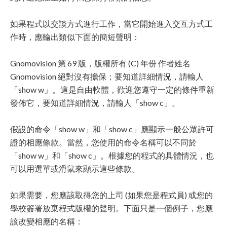
如果程式以交談方式進行工作，當它開始進入交互方式工
作時，應輸出類似下面的簡短聲明：
Gnomovision 第 69 版，版權所有 (C) 年份 作者姓名
Gnomovision 絕對沒有擔保；要知道詳細情況，請輸人
「show w」。這是自由軟體，歡迎您遵守一定的條件重新
發佈它，要知道詳細情況，請輸人「show c」。
假設的命令「show w」和「show c」應顯示一般公眾許可
證的相應條款。當然，您使用的命令名稱可以不同於
「show w」和「show c」。根據您的程式的具體情況，也
可以用選單或滑鼠來顯示這些條款。
如果需要，您應該取得您的上司 (如果您是程式員) 或您的
學校簽署放棄程式版權的聲明。下面只是一個例子，您應
該改變相應的名稱：