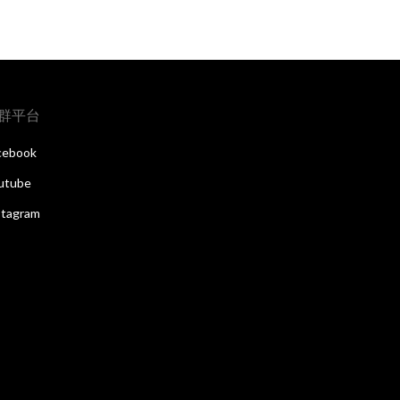
群平台
cebook
utube
stagram