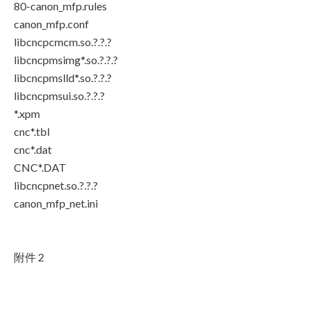
80-canon_mfp.rules
canon_mfp.conf
libcncpcmcm.so.?.?.?
libcncpmsimg*.so.?.?.?
libcncpmslld*.so.?.?.?
libcncpmsui.so.?.?.?
*.xpm
cnc*.tbl
cnc*.dat
CNC*.DAT
libcncpnet.so.?.?.?
canon_mfp_net.ini
附件 2