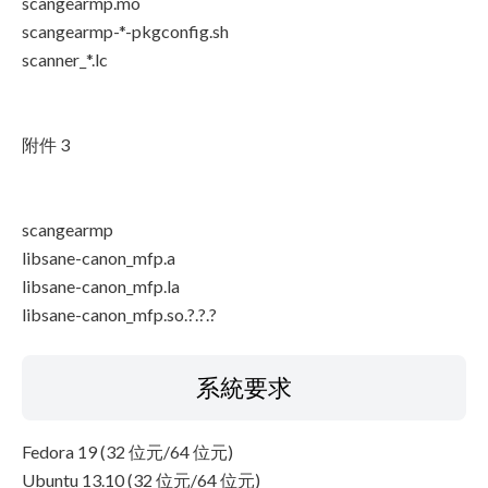
scangearmp.mo
scangearmp-*-pkgconfig.sh
scanner_*.lc
附件 3
scangearmp
libsane-canon_mfp.a
libsane-canon_mfp.la
libsane-canon_mfp.so.?.?.?
系統要求
Fedora 19 (32 位元/64 位元)
Ubuntu 13.10 (32 位元/64 位元)