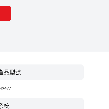
產品型號
MX477
系統