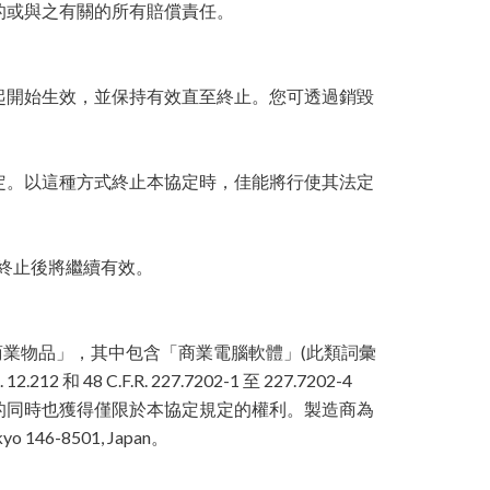
的或與之有關的所有賠償責任。
起開始生效，並保持有效直至終止。您可透過銷毀
定。以這種方式終止本協定時，佳能將行使其法定
協定終止後將繼續有效。
1 中定義的「商業物品」，其中包含「商業電腦軟體」(此類詞彙
12.212 和 48 C.F.R. 227.7202-1 至 227.7202-4
得軟體的同時也獲得僅限於本協定規定的權利。製造商為
yo 146-8501, Japan。