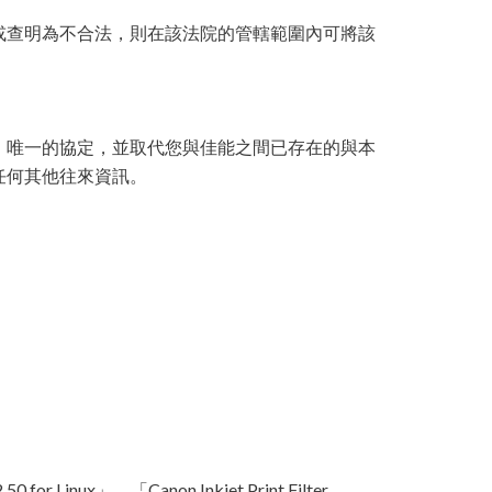
或查明為不合法，則在該法院的管轄範圍內可將該
、唯一的協定，並取代您與佳能之間已存在的與本
任何其他往來資訊。
 for Linux」、「Canon Inkjet Print Filter