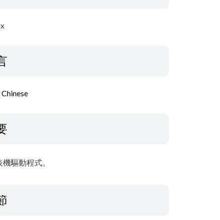
ux
言
l Chinese
要
表機驅動程式。
節