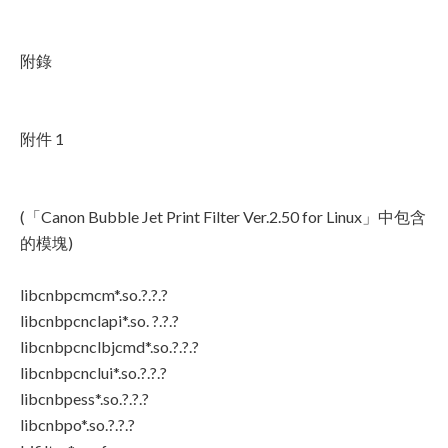
附錄
附件 1
(「Canon Bubble Jet Print Filter Ver.2.50 for Linux」中包含
的模塊)
libcnbpcmcm*.so.?.?.?
libcnbpcnclapi*.so. ?.?.?
libcnbpcnclbjcmd*.so.?.?.?
libcnbpcnclui*.so.?.?.?
libcnbpess*.so.?.?.?
libcnbpo*.so.?.?.?