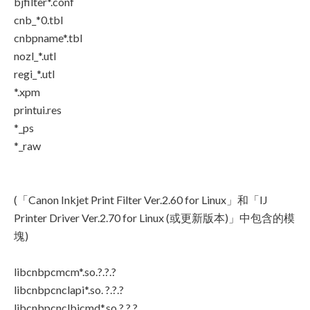
bjfilter*.conf
cnb_*0.tbl
cnbpname*.tbl
nozl_*.utl
regi_*.utl
*.xpm
printui.res
*_ps
*_raw
(「Canon Inkjet Print Filter Ver.2.60 for Linux」和「IJ
Printer Driver Ver.2.70 for Linux (或更新版本)」中包含的模
塊)
libcnbpcmcm*.so.?.?.?
libcnbpcnclapi*.so. ?.?.?
libcnbpcnclbjcmd*.so.?.?.?