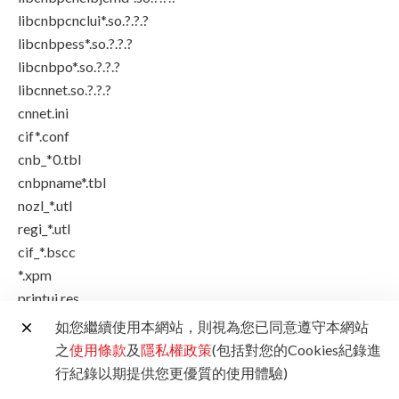
libcnbpcnclui*.so.?.?.?
libcnbpess*.so.?.?.?
libcnbpo*.so.?.?.?
libcnnet.so.?.?.?
cnnet.ini
cif*.conf
cnb_*0.tbl
cnbpname*.tbl
nozl_*.utl
regi_*.utl
cif_*.bscc
*.xpm
printui.res
*_ps
如您繼續使用本網站，則視為您已同意遵守本網站
*_raw
之
使用條款
及
隱私權政策
(包括對您的Cookies紀錄進
cnij_entry_*series
行紀錄以期提供您更優質的使用體驗)
cnb_*.res