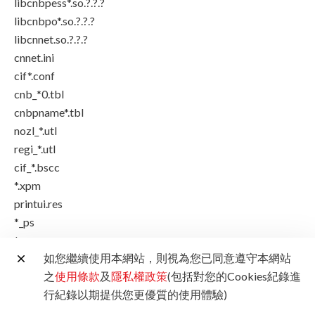
libcnbpess*.so.?.?.?
libcnbpo*.so.?.?.?
libcnnet.so.?.?.?
cnnet.ini
cif*.conf
cnb_*0.tbl
cnbpname*.tbl
nozl_*.utl
regi_*.utl
cif_*.bscc
*.xpm
printui.res
*_ps
*_raw
如您繼續使用本網站，則視為您已同意遵守本網站
cnij_entry_*series
之
使用條款
及
隱私權政策
(包括對您的Cookies紀錄進
cnb_*.res
行紀錄以期提供您更優質的使用體驗)
81-canonij_prn.rules
maintenance.res