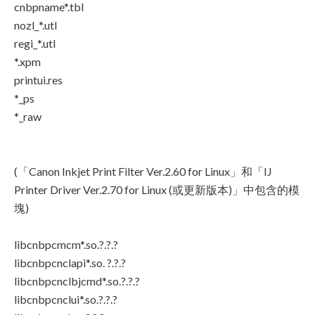
cnbpname*.tbl
nozl_*.utl
regi_*.utl
*.xpm
printui.res
*_ps
*_raw
(「Canon Inkjet Print Filter Ver.2.60 for Linux」和「IJ
Printer Driver Ver.2.70 for Linux (或更新版本)」中包含的模
塊)
libcnbpcmcm*.so.?.?.?
libcnbpcnclapi*.so. ?.?.?
libcnbpcnclbjcmd*.so.?.?.?
libcnbpcnclui*.so.?.?.?