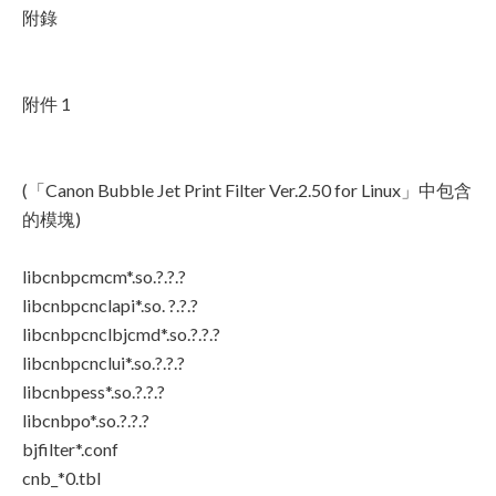
附錄
附件 1
(「Canon Bubble Jet Print Filter Ver.2.50 for Linux」中包含
的模塊)
libcnbpcmcm*.so.?.?.?
libcnbpcnclapi*.so. ?.?.?
libcnbpcnclbjcmd*.so.?.?.?
libcnbpcnclui*.so.?.?.?
libcnbpess*.so.?.?.?
libcnbpo*.so.?.?.?
bjfilter*.conf
cnb_*0.tbl