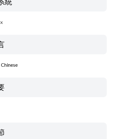
系統
ux
言
l Chinese
要
節