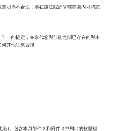
或查明為不合法，則在該法院的管轄範圍內可將該
、唯一的協定，並取代您與佳能之間已存在的與本
任何其他往來資訊。
inux (或更新)」包含本頁附件 2 和附件 3 中列出的軟體模