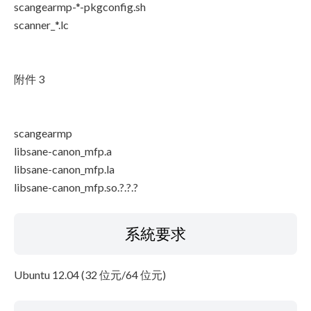
scangearmp-*-pkgconfig.sh
scanner_*.lc
附件 3
scangearmp
libsane-canon_mfp.a
libsane-canon_mfp.la
libsane-canon_mfp.so.?.?.?
系統要求
Ubuntu 12.04 (32 位元/64 位元)