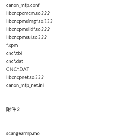
canon_mfp.conf
libcncpcmcm.so.?.?.?
libcncpmsimg*.so.?.?.?
libcncpmslld*.so.?.?.?
libcncpmsui.so.?.?.?
*.xpm
cnc*.tbl
cnc*.dat
CNC*.DAT
libcncpnet.so.?.?.?
canon_mfp_net.ini
附件 2
scangearmp.mo