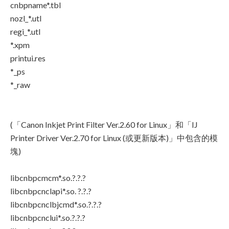
cnbpname*.tbl
nozl_*.utl
regi_*.utl
*.xpm
printui.res
*_ps
*_raw
(「Canon Inkjet Print Filter Ver.2.60 for Linux」和「IJ
Printer Driver Ver.2.70 for Linux (或更新版本)」中包含的模
塊)
libcnbpcmcm*.so.?.?.?
libcnbpcnclapi*.so. ?.?.?
libcnbpcnclbjcmd*.so.?.?.?
libcnbpcnclui*.so.?.?.?