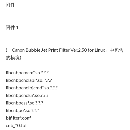
附件
附件 1
(「Canon Bubble Jet Print Filter Ver.2.50 for Linux」中包含
的模塊)
libcnbpcmcm*.so.?.?.?
libcnbpcnclapi*.so. ?.?.?
libcnbpcnclbjcmd*.so.?.?.?
libcnbpcnclui*.so.?.?.?
libcnbpess*.so.?.?.?
libcnbpo*.so.?.?.?
bjfilter*.conf
cnb_*0.tbl