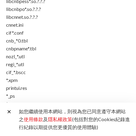
libcnbpess*.so.?.?.?
libcnbpo*.so.?.?.?
libcnnet.so.?.?.?
cnnet.ini
cif*.conf
cnb_*0.tbl
cnbpname*.tbl
nozl_*.utl
regi_*.utl
cif_*.bscc
*.xpm
printui.res
*_ps
*_raw
如您繼續使用本網站，則視為您已同意遵守本網站
cnij_entry_*series
之
使用條款
及
隱私權政策
(包括對您的Cookies紀錄進
cnb_*.res
行紀錄以期提供您更優質的使用體驗)
81-canonij_prn.rules
maintenance.res