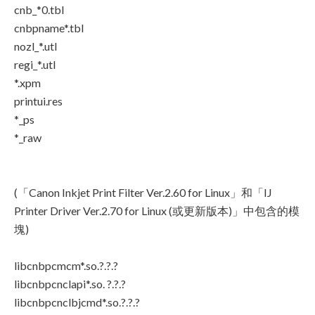
cnb_*0.tbl
cnbpname*.tbl
nozl_*.utl
regi_*.utl
*.xpm
printui.res
*_ps
*_raw
(「Canon Inkjet Print Filter Ver.2.60 for Linux」和「IJ
Printer Driver Ver.2.70 for Linux (或更新版本)」中包含的模
塊)
libcnbpcmcm*.so.?.?.?
libcnbpcnclapi*.so. ?.?.?
libcnbpcnclbjcmd*.so.?.?.?