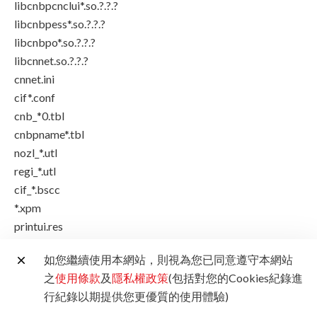
libcnbpcnclui*.so.?.?.?
libcnbpess*.so.?.?.?
libcnbpo*.so.?.?.?
libcnnet.so.?.?.?
cnnet.ini
cif*.conf
cnb_*0.tbl
cnbpname*.tbl
nozl_*.utl
regi_*.utl
cif_*.bscc
*.xpm
printui.res
*_ps
如您繼續使用本網站，則視為您已同意遵守本網站
*_raw
之
使用條款
及
隱私權政策
(包括對您的Cookies紀錄進
cnij_entry_*series
行紀錄以期提供您更優質的使用體驗)
cnb_*.res