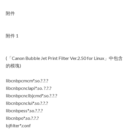
附件
附件 1
(「Canon Bubble Jet Print Filter Ver.2.50 for Linux」中包含
的模塊)
libcnbpcmcm*.so.?.?.?
libcnbpcnclapi*.so. ?.?.?
libcnbpcnclbjcmd*.so.?.?.?
libcnbpcnclui*.so.?.?.?
libcnbpess*.so.?.?.?
libcnbpo*.so.?.?.?
bjfilter*.conf