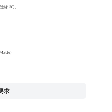
紙張邊緣 30)。
。
atte)
要求