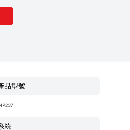
產品型號
MP237
系統