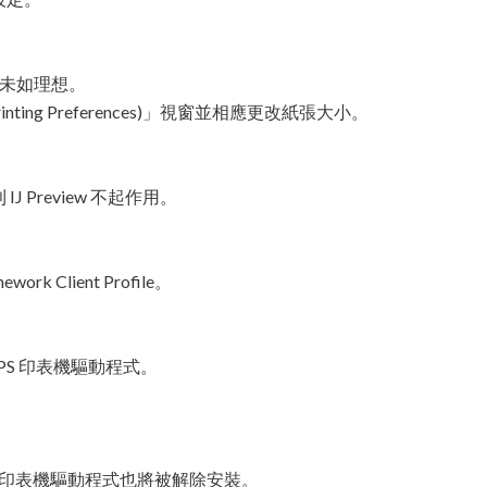
能未如理想。
ting Preferences)」視窗並相應更改紙張大小。
則 IJ Preview 不起作用。
ork Client Profile。
PS 印表機驅動程式。
S 印表機驅動程式也將被解除安裝。