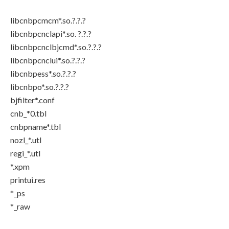
libcnbpcmcm*.so.?.?.?
libcnbpcnclapi*.so. ?.?.?
libcnbpcnclbjcmd*.so.?.?.?
libcnbpcnclui*.so.?.?.?
libcnbpess*.so.?.?.?
libcnbpo*.so.?.?.?
bjfilter*.conf
cnb_*0.tbl
cnbpname*.tbl
nozl_*.utl
regi_*.utl
*.xpm
printui.res
*_ps
*_raw