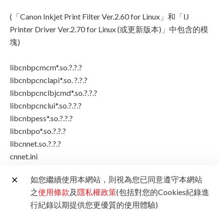
(「Canon Inkjet Print Filter Ver.2.60 for Linux」和「IJ
Printer Driver Ver.2.70 for Linux (或更新版本)」中包含的模
塊)
libcnbpcmcm*.so.?.?.?
libcnbpcnclapi*.so. ?.?.?
libcnbpcnclbjcmd*.so.?.?.?
libcnbpcnclui*.so.?.?.?
libcnbpess*.so.?.?.?
libcnbpo*.so.?.?.?
libcnnet.so.?.?.?
cnnet.ini
cif*.conf
如您繼續使用本網站，則視為您已同意遵守本網站
cnb_*0.tbl
之
使用條款
及
隱私權政策
(包括對您的Cookies紀錄進
cnbpname*.tbl
行紀錄以期提供您更優質的使用體驗)
nozl_*.utl