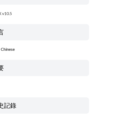
 v10.5
言
l Chinese
要
史記錄